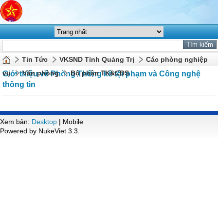
Tin Tức
VKSND Tỉnh Quảng Trị
Các phòng nghiệp
vụ
Văn phòng
Bộ phận TK&CĐS
Giới thiệu về Phòng Thống kê tội phạm và Công nghệ
thông tin
Xem bản:
Desktop
| Mobile
Powered by NukeViet 3.3.