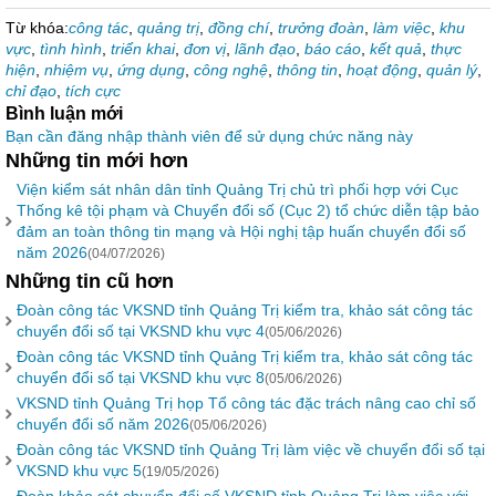
Từ khóa:
công tác
,
quảng trị
,
đồng chí
,
trưởng đoàn
,
làm việc
,
khu
vực
,
tình hình
,
triển khai
,
đơn vị
,
lãnh đạo
,
báo cáo
,
kết quả
,
thực
hiện
,
nhiệm vụ
,
ứng dụng
,
công nghệ
,
thông tin
,
hoạt động
,
quản lý
,
chỉ đạo
,
tích cực
Bình luận mới
Bạn cần đăng nhập thành viên để sử dụng chức năng này
Những tin mới hơn
Viện kiểm sát nhân dân tỉnh Quảng Trị chủ trì phối hợp với Cục
Thống kê tội phạm và Chuyển đổi số (Cục 2) tổ chức diễn tập bảo
đảm an toàn thông tin mạng và Hội nghị tập huấn chuyển đổi số
năm 2026
(04/07/2026)
Những tin cũ hơn
Đoàn công tác VKSND tỉnh Quảng Trị kiểm tra, khảo sát công tác
chuyển đổi số tại VKSND khu vực 4
(05/06/2026)
Đoàn công tác VKSND tỉnh Quảng Trị kiểm tra, khảo sát công tác
chuyển đổi số tại VKSND khu vực 8
(05/06/2026)
VKSND tỉnh Quảng Trị họp Tổ công tác đặc trách nâng cao chỉ số
chuyển đổi số năm 2026
(05/06/2026)
Đoàn công tác VKSND tỉnh Quảng Trị làm việc về chuyển đổi số tại
VKSND khu vực 5
(19/05/2026)