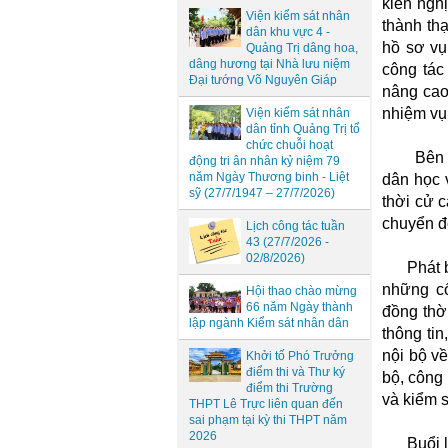
kiến nghị
Viện kiểm sát nhân
thành th
dân khu vực 4 -
hồ sơ vụ
Quảng Trị dâng hoa,
dâng hương tại Nhà lưu niệm
công tác
Đại tướng Võ Nguyên Giáp
nâng cao
nhiệm vụ
Viện kiểm sát nhân
dân tỉnh Quảng Trị tổ
chức chuỗi hoạt
Bên cạnh
động tri ân nhân kỷ niệm 79
năm Ngày Thương binh - Liệt
dân học 
sỹ (27/7/1947 – 27/7/2026)
thời cử 
chuyển đ
Lịch công tác tuần
43 (27/7/2026 -
02/8/2026)
Phát biể
những cố
Hội thao chào mừng
66 năm Ngày thành
đồng thờ
lập ngành Kiểm sát nhân dân
thông tin
nội bộ về
Khởi tố Phó Trưởng
điểm thi và Thư ký
bộ, công
điểm thi Trường
và kiểm s
THPT Lê Trực liên quan đến
sai phạm tại kỳ thi THPT năm
2026
Buổi làm