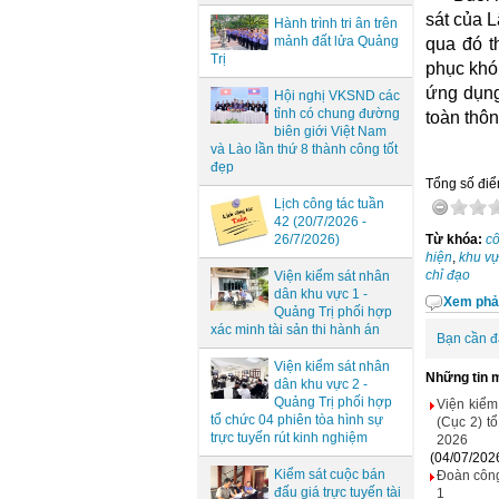
sát của L
Hành trình tri ân trên
mảnh đất lửa Quảng
qua đó t
Trị
phục khó
ứng dụng
Hội nghị VKSND các
tỉnh có chung đường
toàn thôn
biên giới Việt Nam
và Lào lần thứ 8 thành công tốt
đẹp
Tổng số điểm
Lịch công tác tuần
42 (20/7/2026 -
26/7/2026)
Từ khóa:
cô
hiện
,
khu v
chỉ đạo
Viện kiểm sát nhân
dân khu vực 1 -
Xem phả
Quảng Trị phối hợp
xác minh tài sản thi hành án
Bạn cần đ
Viện kiểm sát nhân
Những tin 
dân khu vực 2 -
Quảng Trị phối hợp
Viện kiểm
tổ chức 04 phiên tòa hình sự
(Cục 2) t
trực tuyến rút kinh nghiệm
2026
(04/07/202
Kiểm sát cuộc bán
Đoàn công
đấu giá trực tuyến tài
1