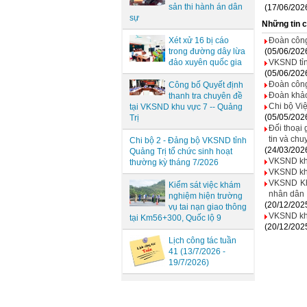
sản thi hành án dân
(17/06/202
sự
Những tin 
Đoàn công
Xét xử 16 bị cáo
(05/06/202
trong đường dây lừa
VKSND tỉn
đảo xuyên quốc gia
(05/06/202
Đoàn công
Công bố Quyết định
Đoàn khảo
thanh tra chuyên đề
Chi bộ Vi
tại VKSND khu vực 7 -- Quảng
(05/05/202
Trị
Đối thoại
tin và chu
Chi bộ 2 - Đảng bộ VKSND tỉnh
(24/03/202
Quảng Trị tổ chức sinh hoạt
VKSND khu 
thường kỳ tháng 7/2026
VKSND khu
VKSND Khu
Kiểm sát việc khám
nhân dân
nghiệm hiện trường
(20/12/202
vụ tai nạn giao thông
VKSND khu
tại Km56+300, Quốc lộ 9
(20/12/202
Lịch công tác tuần
41 (13/7/2026 -
19/7/2026)