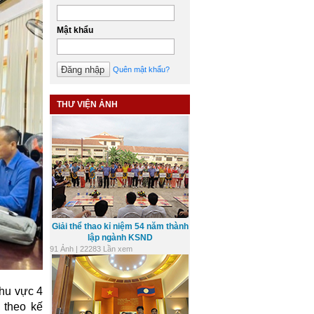
Mật khẩu
Quên mật khẩu?
THƯ VIỆN ẢNH
Giải thể thao kỉ niệm 54 năm thành
lập ngành KSND
91 Ảnh | 22283 Lần xem
hu vực 4
 theo kế