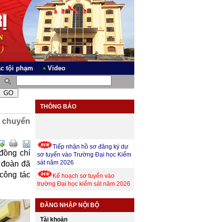
ác tội phạm
•
Video
KIỂM SÁT NHÂN DÂN TỈNH QUẢNG TRỊ
THÔNG BÁO
c chuyển
Tiếp nhận hồ sơ đăng ký dự
sơ tuyển vào Trường Đại học Kiểm
đồng chí
sát năm 2026
 đoàn đã
Kế hoạch sơ tuyển vào
 công tác
trường Đại học kiểm sát năm 2026
Thông báo về việc tuyển
dụng công chức nghiệp vụ kiểm
ĐĂNG NHẬP NỘI BỘ
sát ngành Kiểm sát nhân dân năm
2025
Tài khoản