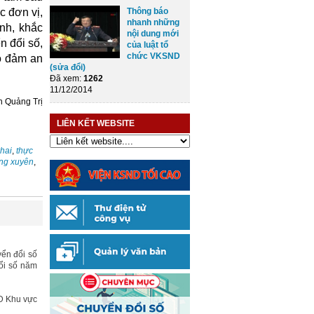
c đơn vị,
Thông báo
nhanh những
nh, khắc
nội dung mới
n đổi số,
của luật tổ
chức VKSND
o đảm an
(sửa đổi)
Đã xem:
1262
11/12/2014
h Quảng Trị
LIÊN KẾT WEBSITE
khai
,
thực
ng xuyên
,
yển đổi số
ổi số năm
ND Khu vực