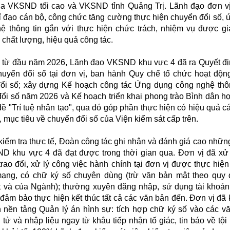
a VKSND tối cao và VKSND tỉnh Quảng Trị. Lãnh đạo đơn v
ỉ đạo cán bộ, công chức tăng cường thực hiện chuyển đổi số,
ệ thông tin gắn với thực hiện chức trách, nhiệm vụ được g
chất lượng, hiệu quả công tác.
 đầu năm 2026, Lãnh đạo VKSND khu vực 4 đã ra Quyết đị
huyển đổi số tại đơn vị, ban hành Quy chế tổ chức hoạt độn
ổi số; xây dựng Kế hoạch công tác Ứng dụng công nghệ thôn
ổi số năm 2026 và Kế hoạch triển khai phong trào Bình dân họ
 "Trí tuệ nhân tạo", qua đó góp phần thực hiện có hiệu quả các
 mục tiêu về chuyển đổi số của Viện kiểm sát cấp trên.
 tra thực tế, Đoàn công tác ghi nhận và đánh giá cao những
 khu vực 4 đã đạt được trong thời gian qua. Đơn vị đã xử
rao đổi, xử lý công việc hành chính tại đơn vị được thực hiện
ạng, có chữ ký số chuyên dùng (trừ văn bản mật theo quy 
t và của Ngành); thường xuyên đăng nhập, sử dụng tài khoản
đảm bảo thực hiện kết thúc tất cả các văn bản đến. Đơn vị đã 
nh nền tảng Quản lý án hình sự: tích hợp chữ ký số vào các v
 tử và nhập liệu ngay từ khâu tiếp nhận tố giác, tin báo về tộ