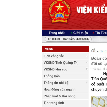
Trang nhất
•
Giới thiệu
•
Tin Tức
17:18 EDT Thứ Năm, 06/08/2026
MENU
»
Tin 
Lịch công tác
Đoàn cô
VKSND Tỉnh Quảng Trị
đổi số t
VKSND khu vực
Thứ sáu - 05
Ngày 02
Thông báo
Trần Quố
Thông tin nội bộ
có buổi l
chuyển đ
Hoạt động của ngành
Pháp luật & Đời sống
Tin trong tỉnh