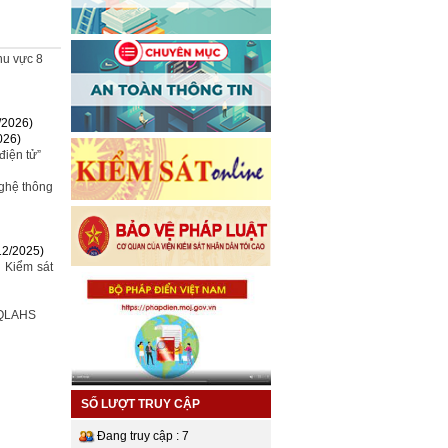
hu vực 8
/2026)
026)
điện tử”
nghệ thông
12/2025)
 Kiểm sát
ự QLAHS
SỐ LƯỢT TRUY CẬP
Đang truy cập : 7