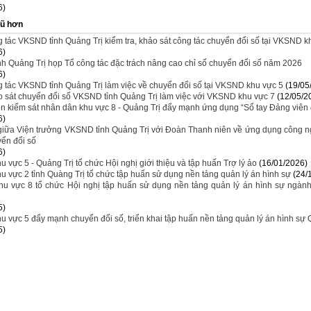
6)
cũ hơn
 tác VKSND tỉnh Quảng Trị kiểm tra, khảo sát công tác chuyển đổi số tại VKSND k
6)
h Quảng Trị họp Tổ công tác đặc trách nâng cao chỉ số chuyển đổi số năm 2026
6)
 tác VKSND tỉnh Quảng Trị làm việc về chuyển đổi số tại VKSND khu vực 5
(19/05
 sát chuyển đổi số VKSND tỉnh Quảng Trị làm việc với VKSND khu vực 7
(12/05/2
ện kiểm sát nhân dân khu vực 8 - Quảng Trị đẩy mạnh ứng dụng “Sổ tay Đảng viên 
6)
 giữa Viện trưởng VKSND tỉnh Quảng Trị với Đoàn Thanh niên về ứng dụng công 
yển đổi số
6)
vực 5 - Quảng Trị tổ chức Hội nghị giới thiệu và tập huấn Trợ lý ảo
(16/01/2026)
 vực 2 tỉnh Quàng Trị tổ chức tập huấn sử dụng nền tảng quản lý án hình sự
(24/
 vực 8 tổ chức Hội nghị tập huấn sử dụng nền tảng quản lý án hình sự ngành
5)
 vực 5 đẩy mạnh chuyển đổi số, triển khai tập huấn nền tảng quản lý án hình s
5)