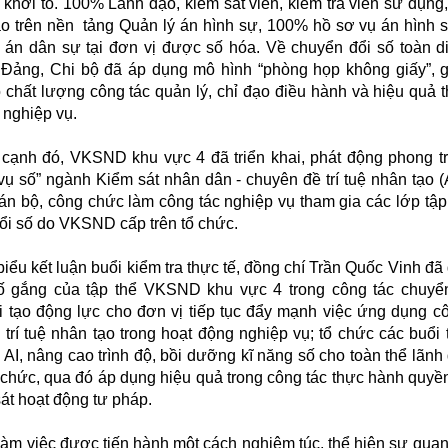
 khởi tố. 100% Lãnh đạo, kiểm sát viên, kiểm tra viên sử dụng,
ạo trên nền tảng Quản lý án hình sự, 100% hồ sơ vụ án hình 
 án dân sự tại đơn vị được số hóa. Về chuyển đổi số toàn di
 Đảng, Chi bộ đã áp dụng mô hình “phòng họp không giấy”, 
 chất lượng công tác quản lý, chỉ đạo điều hành và hiệu quả 
 nghiệp vụ.
 đó, VKSND khu vực 4 đã triển khai, phát động phong tr
vụ số” ngành Kiểm sát nhân dân - chuyên đề trí tuệ nhân tạo (
cán bộ, công chức làm công tác nghiệp vụ tham gia các lớp tậ
ổi số do VKSND cấp trên tổ chức.
u kết luận buổi kiểm tra thực tế, đồng chí Trần Quốc Vinh đã
 gắng của tập thể VKSND khu vực 4 trong công tác chuyển
i tạo động lực cho đơn vị tiếp tục đẩy mạnh việc ứng dụng c
, trí tuệ nhân tạo trong hoạt động nghiệp vụ; tổ chức các buổi
 AI, nâng cao trình độ, bồi dưỡng kĩ năng số cho toàn thể lãnh
 chức, qua đó áp dụng hiệu quả trong công tác thực hành quyề
át hoạt động tư pháp.
 việc được tiến hành một cách nghiêm túc, thể hiện sự quan