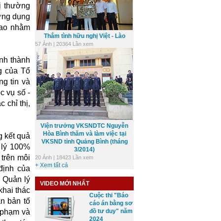
ị thường
 ứng dụng
iao nhằm
Thắm tình hữu nghị Việt - Lào
57 Ảnh | 20364 Lần xem
nh thành
g của Tổ
g tin và
c vụ số -
 chỉ thị,
Viện trưởng VKSNDTC Nguyễn
Hòa Bình thăm và làm việc tại
 kết quả
VKSND tỉnh Quảng Bình (tháng
 lý 100%
3/2014)
 trên môi
20 Ảnh | 18423 Lần xem
+ Xem tất cả
định của
 Quản lý
VIDEO MỚI NHẤT
khai thác
Cuộc thi "Báo
ăn bản tố
cáo án bằng sơ
i phạm và
đồ tư duy" năm
2024