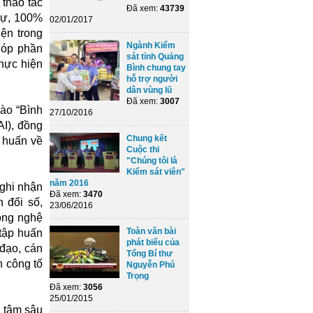
 thao tác
Đã xem:
43739
sự, 100%
02/01/2017
ện trong
Ngành Kiểm
góp phần
sát tỉnh Quảng
thực hiện
Bình chung tay
hỗ trợ người
dân vùng lũ
Đã xem:
3007
ào “Bình
27/10/2016
AI), đồng
Chung kết
p huấn về
Cuộc thi
"Chúng tôi là
Kiểm sát viên"
năm 2016
 ghi nhận
Đã xem:
3470
 đổi số,
23/06/2016
ông nghệ
Toàn văn bài
 tập huấn
phát biểu của
 đạo, cán
Tổng Bí thư
n công tố
Nguyễn Phú
Trọng
Đã xem:
3056
25/01/2015
 tâm sâu