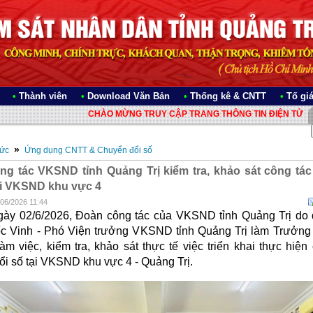
•
Thành viên
•
Download Văn Bản
•
Thống kê & CNTT
•
Tố gi
CHÀO MỪNG TRUY CẬP TRANG THÔNG TIN ĐIỆN TỬ VIỆN 
»
Tức
Ứng dụng CNTT & Chuyển đổi số
ng tác VKSND tỉnh Quảng Trị kiểm tra, khảo sát công tá
ại VKSND khu vực 4
/06/2026 11:44
/6/2026, Đoàn công tác của VKSND tỉnh Quảng Trị do 
c Vinh - Phó Viện trưởng VKSND tỉnh Quảng Trị làm Trưởng
àm việc, kiểm tra, khảo sát thực tế việc triển khai thực hiện
ổi số tại VKSND khu vực 4 - Quảng Trị.