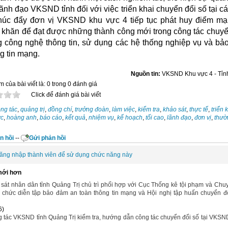
ãnh đạo VKSND tỉnh đối với việc triển khai chuyển đổi số tại cá
húc đẩy đơn vị VKSND khu vực 4 tiếp tục phát huy điểm mạ
 khăn để đạt được những thành công mới trong công tác chuyể
 công nghệ thông tin, sử dụng các hệ thống nghiệp vụ và bả
g tin mạng.
Nguồn tin:
VKSND Khu vực 4 - Tỉn
 của bài viết là: 0 trong 0 đánh giá
Click để đánh giá bài viết
ng tác
,
quảng trị
,
đồng chí
,
trưởng đoàn
,
làm việc
,
kiểm tra
,
khảo sát
,
thực tế
,
triển 
ực
,
hoàng anh
,
báo cáo
,
kết quả
,
nhiệm vụ
,
kế hoạch
,
tối cao
,
lãnh đạo
,
đơn vị
,
thườ
n hồi
--
Gửi phản hồi
ăng nhập thành viên để sử dụng chức năng này
mới hơn
 sát nhân dân tỉnh Quảng Trị chủ trì phối hợp với Cục Thống kê tội phạm và Chu
ổ chức diễn tập bảo đảm an toàn thông tin mạng và Hội nghị tập huấn chuyển đ
6)
 tác VKSND tỉnh Quảng Trị kiểm tra, hướng dẫn công tác chuyển đổi số tại VKS