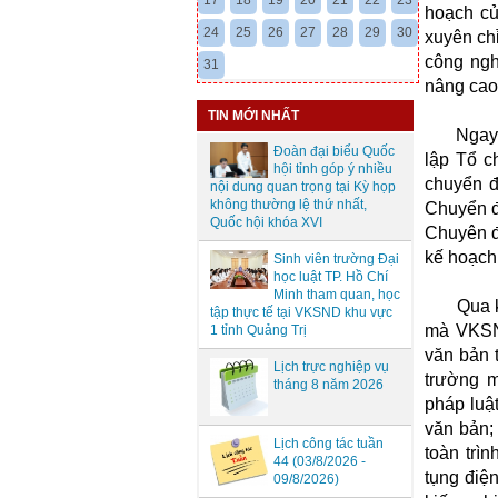
17
18
19
20
21
22
23
hoạch củ
24
25
26
27
28
29
30
xuyên ch
công ngh
31
nâng cao 
TIN MỚI NHẤT
Ngay từ
Đoàn đại biểu Quốc
lập Tổ c
hội tỉnh góp ý nhiều
chuyển đ
nội dung quan trọng tại Kỳ họp
không thường lệ thứ nhất,
Chuyển đ
Quốc hội khóa XVI
Chuyên đề
kế hoạch,
Sinh viên trường Đại
học luật TP. Hồ Chí
Minh tham quan, học
Qua kiểm
tập thực tế tại VKSND khu vực
mà VKSND
1 tỉnh Quảng Trị
văn bản t
Lịch trực nghiệp vụ
trường m
tháng 8 năm 2026
pháp luậ
văn bản; 
Lịch công tác tuần
toàn trì
44 (03/8/2026 -
tụng điện
09/8/2026)