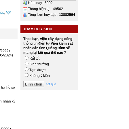
Hôm nay : 6902
Tháng hiện tại : 49562
iệc
,
hội
Tổng lượt truy cập :
13882594
THĂM DÒ Ý KIẾN
Theo bạn, việc xây dựng cổng
thông tin điện tử Viện kiểm sát
nhân dân tỉnh Quảng Bình sẽ
/2026)
mang lại kết quả thế nào ?
05/2024)
Rất tốt
Bình thường
Tạm được
Không ý kiến
Kết quả
 trả hồ sơ
h nhân kỷ
1/2021)