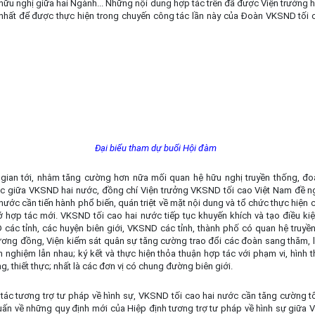
hữu nghị giữa hai Ngành... Những nội dung hợp tác trên đã được Viện trưởng h
 nhất để được thực hiện trong chuyến công tác lần này của Đoàn VKSND tối c
Đại biểu tham dự buổi Hội đàm
 gian tới, nhằm tăng cường hơn nữa mối quan hệ hữu nghị truyền thống, đo
tác giữa VKSND hai nước, đồng chí Viện trưởng VKSND tối cao Việt Nam đề 
 nước cần tiến hành phổ biến, quán triệt về mặt nội dung và tổ chức thực hiện 
 hợp tác mới. VKSND tối cao hai nước tiếp tục khuyến khích và tạo điều kiệ
các tỉnh, các huyện biên giới, VKSND các tỉnh, thành phố có quan hệ truyền
tương đồng, Viện kiểm sát quân sự tăng cường trao đổi các đoàn sang thăm, 
h nghiệm lẫn nhau; ký kết và thực hiện thỏa thuận hợp tác với phạm vi, hình
g, thiết thực; nhất là các đơn vị có chung đường biên giới.
tác tương trợ tư pháp về hình sự, VKSND tối cao hai nước cần tăng cường t
uấn về những quy định mới của Hiệp định tương trợ tư pháp về hình sự giữa 