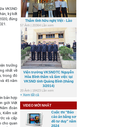
giữa VKSND
hán, ký kết
/2020, đúng
Thắm tình hữu nghị Việt - Lào
021.
57 Ảnh | 20364 Lần xem
iện trưởng
ống nhất về
Viện trưởng VKSNDTC Nguyễn
; trong đó
Hòa Bình thăm và làm việc tại
 và 45 năm
VKSND tỉnh Quảng Bình (tháng
3/2014)
20 Ảnh | 18423 Lần xem
+ Xem tất cả
iên bản hợp
 giới Việt
VIDEO MỚI NHẤT
g Năm đoàn
Cuộc thi "Báo
, Kiểm sát
cáo án bằng sơ
ước và cấp
đồ tư duy" năm
p cho quan
2024