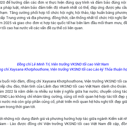
20 để hướng dẫn các đơn vị thực hiện đúng quy trình và đảm bảo đúng nội
ủa pháp luật, nhằm bảo đảm tiến độ nhanh nhất có thể, đáp ứng được yêu cầu
phạm.
Tăng cường phối hợp tổ chức hội nghị, hội thảo, tập huấn bằng phương
cấp Trung ương và địa phương; đồng thời, cần thống nhất tổ chức Hội nghị lần t
m 2025 và giao cho đơn vị hợp tác quốc tế hai bên làm đầu mối tham mưu, đề
ối cao hai nước về các vấn đề cụ thể có liên quan.
Đồng chí Lê Minh Trí, Viện trưởng VKSND tối cao Việt Nam
ng chí Xaysana Khotphouthone, Viện trưởng VKSND tối cao Lào ký Thỏa thuận hợ
tại buổi Hội đàm, đồng chí Xaysana Khotphouthone, Viện trưởng VKSND tối c
tiếp chu đáo, thân tình của Lãnh đạo VKSND tối cao Việt Nam dành cho Đoàn.
năm 2022 là năm diễn ra nhiều sự kiện ý nghĩa giữa hai nước; chuyến công t
KSND Lào không chỉ nhằm tăng cường, củng cố mối quan hệ hợp tác tốt đẹp 
i nước mà còn góp phần củng cố, phát triển mối quan hệ hữu nghị tốt đẹp gi
am trong thời gian tới.
với những nội dung đánh giá và phương hướng hợp tác giữa ngành Kiểm sát nh
Nam - Lào được đồng chí Viện trưởng VKSND tối cao Việt Nam đề cập, đồn