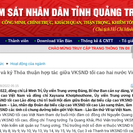
•
Thành viên
•
Download Văn Bản
•
Thống kê & CNTT
•
Tố gi
CHÀO MỪNG TRUY CẬP TRANG THÔNG TIN ĐIỆN TỬ V
»
Tức
Hoạt động của ngành
và ký Thỏa thuận hợp tác giữa VKSND tối cao hai nước Vi
08/2022 05:15
022, đồng chí Lê Minh Trí, Ủy viên Trung ương Đảng, Bí thư Ban cán sự đảng, 
 cao Việt Nam và đồng chí Xaysana Khotphouthone, Ủy viên Trung ương 
ND tối cao Lào đồng chủ trì buổi Hội đàm giữa Đoàn đại biểu cấp cao VKSND 
Nam – Lào, nhân dịp Đoàn đại biểu cấp cao VKSND tối cao Lào sang thăm, làm
SND các tỉnh có chung đường biên giới Việt Nam - Lào lần thứ VII tại Việt Nam.
 VKSND tối cao Việt Nam tham dự buổi Hội đàm có đồng chí Nguyễn Quang
g VKSND tối cao; đồng chí Trung tướng Tạ Quang Khải, Phó Viện trưởng VKSN
g Viện kiểm sát quân sự Trung ương; Thủ trưởng một số đơn vị thuộc VKSND t
, Vụ 8, Vụ 9, Vụ 10, Vụ 13, Vụ 14, Vụ 15, Vụ 16, Cục 3 và Thanh tra VKSND tối ca