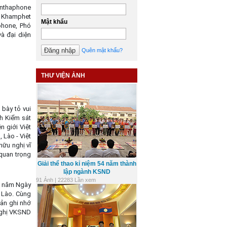
nthaphone
 Khamphet
Mật khẩu
phone, Phó
à đại diện
Quên mật khẩu?
THƯ VIỆN ẢNH
 bày tỏ vui
h Kiểm sát
 giới Việt
 Lào - Việt
hữu nghị vĩ
quan trọng
Giải thể thao kỉ niệm 54 năm thành
lập ngành KSND
91 Ảnh | 22283 Lần xem
0 năm Ngày
 Lào. Cùng
Bản ghi nhớ
nghị VKSND