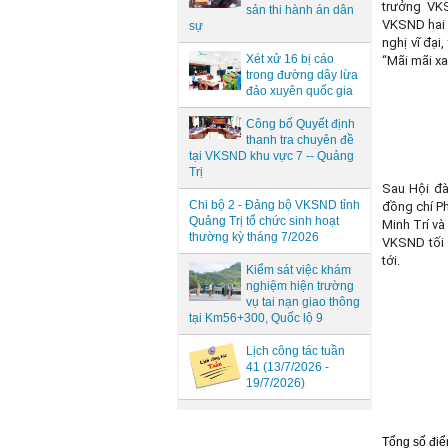
trưởng VKS
sản thi hành án dân
VKSND hai 
sự
nghị vĩ đại
Xét xử 16 bị cáo
“Mãi mãi xa
trong đường dây lừa
đảo xuyên quốc gia
Công bố Quyết định
thanh tra chuyên đề
tại VKSND khu vực 7 -- Quảng
Trị
Sau Hội đà
Chi bộ 2 - Đảng bộ VKSND tỉnh
đồng chí P
Quảng Trị tổ chức sinh hoạt
Minh Trí v
thường kỳ tháng 7/2026
VKSND tối 
tới.
Kiểm sát việc khám
nghiệm hiện trường
vụ tai nạn giao thông
tại Km56+300, Quốc lộ 9
Lịch công tác tuần
41 (13/7/2026 -
19/7/2026)
Tổng số điểm