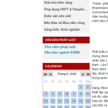
Giải búa liềm vàng
Thành phầ
Khammanic
Ứng dụng CNTT & Chuyển...
Somvorlach
Kiểm sát viên viết
Viện trưởn
Lãnh đạo m
Đấu thầu và Mua sắm công
Sáng kiến_Kinh nghiệm
VĂN BẢN PHÁP LUẬT
Thư viện pháp luật
Phát biểu 
Văn bản ngành KSND
mừng được 
nhân dân L
Nam - Lào l
CALENDAR
Nam 2022. 
đại, đoàn 
Tháng 8, 2026
trong quan 
T2
T3
T4
T5
T6
T7
CN
1
2
Đảng, Nhà 
thiết lập 
3
4
5
6
7
8
9
với đó, năm
hợp tác đầ
10
11
12
13
14
15
16
các tỉnh có