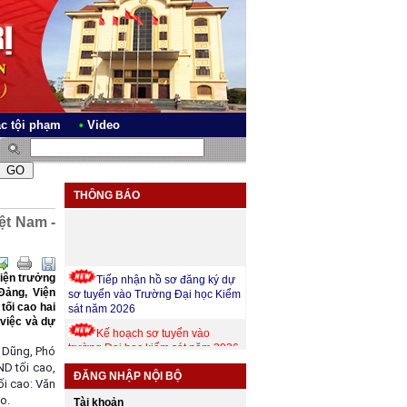
ác tội phạm
•
Video
IỆN KIỂM SÁT NHÂN DÂN TỈNH QUẢNG TRỊ
THÔNG BÁO
ệt Nam -
Tiếp nhận hồ sơ đăng ký dự
Viện trưởng
sơ tuyển vào Trường Đại học Kiểm
Đảng, Viện
sát năm 2026
tối cao hai
 việc và dự
Kế hoạch sơ tuyển vào
trường Đại học kiểm sát năm 2026
 Dũng, Phó
Thông báo về việc tuyển
D tối cao,
ĐĂNG NHẬP NỘI BỘ
dụng công chức nghiệp vụ kiểm
ối cao: Văn
sát ngành Kiểm sát nhân dân năm
o.
Tài khoản
2025