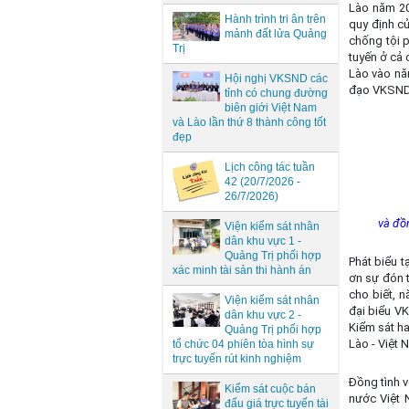
Lào năm 20
Hành trình tri ân trên
quy định c
mảnh đất lửa Quảng
chống tội 
Trị
tuyến ở cả 
Lào vào nă
Hội nghị VKSND các
đạo VKSND t
tỉnh có chung đường
biên giới Việt Nam
và Lào lần thứ 8 thành công tốt
đẹp
Lịch công tác tuần
42 (20/7/2026 -
26/7/2026)
và đồ
Viện kiểm sát nhân
dân khu vực 1 -
Quảng Trị phối hợp
Phát biểu 
xác minh tài sản thi hành án
ơn sự đón 
cho biết, 
Viện kiểm sát nhân
đại biểu V
dân khu vực 2 -
Kiểm sát ha
Quảng Trị phối hợp
Lào - Việt N
tổ chức 04 phiên tòa hình sự
trực tuyến rút kinh nghiệm
Đồng tình 
Kiểm sát cuộc bán
nước Việt 
đấu giá trực tuyến tài