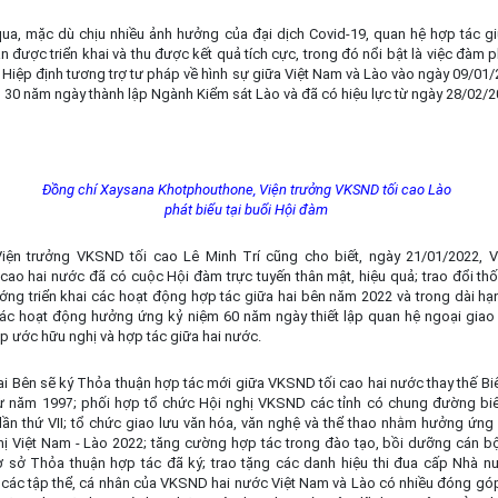
qua, mặc dù chịu nhiều ảnh hưởng của đại dịch Covid-19, quan hệ hợp tác 
n được triển khai và thu được kết quả tích cực, trong đó nổi bật là việc đàm p
Hiệp định tương trợ tư pháp về hình sự giữa Việt Nam và Lào vào ngày 09/01
 30 năm ngày thành lập Ngành Kiểm sát Lào và đã có hiệu lực từ ngày 28/02/2
Đồng chí Xaysana Khotphouthone, Viện trưởng VKSND tối cao Lào
phát biểu tại buổi Hội đàm
iện trưởng VKSND tối cao Lê Minh Trí cũng cho biết, ngày 21/01/2022, V
cao hai nước đã có cuộc Hội đàm trực tuyến thân mật, hiệu quả; trao đổi th
ng triển khai các hoạt động hợp tác giữa hai bên năm 2022 và trong dài hạn
c hoạt động hưởng ứng kỷ niệm 60 năm ngày thiết lập quan hệ ngoại giao
p ước hữu nghị và hợp tác giữa hai nước.
ai Bên sẽ ký Thỏa thuận hợp tác mới giữa VKSND tối cao hai nước thay thế B
từ năm 1997; phối hợp tổ chức Hội nghị VKSND các tỉnh có chung đường biên
lần thứ VII; tổ chức giao lưu văn hóa, văn nghệ và thể thao nhằm hưởng ứn
hị Việt Nam - Lào 2022; tăng cường hợp tác trong đào tạo, bồi dưỡng cán bộ
cơ sở Thỏa thuận hợp tác đã ký; trao tặng các danh hiệu thi đua cấp Nhà n
các tập thể, cá nhân của VKSND hai nước Việt Nam và Lào có nhiều đóng gó