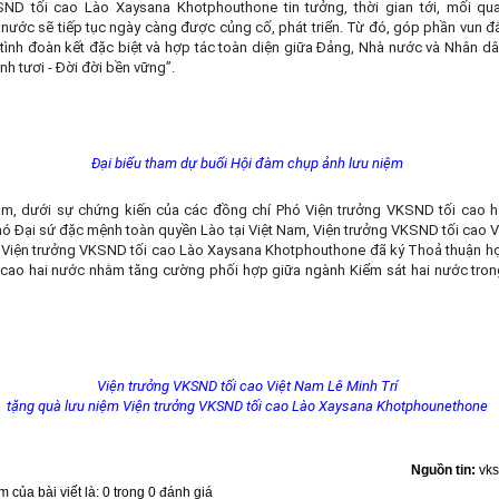
ND tối cao Lào Xaysana Khotphouthone tin tưởng, thời gian tới, mối qu
nước sẽ tiếp tục ngày càng được củng cố, phát triển. Từ đó, góp phần vun đ
, tình đoàn kết đặc biệt và hợp tác toàn diện giữa Đảng, Nhà nước và Nhân d
nh tươi - Đời đời bền vững”.
Đại biểu tham dự buổi Hội đàm chụp ảnh lưu niệm
m, dưới sự chứng kiến của các đồng chí Phó Viện trưởng VKSND tối cao h
hó Đại sứ đặc mệnh toàn quyền Lào tại Việt Nam, Viện trưởng VKSND tối cao 
à Viện trưởng VKSND tối cao Lào Xaysana Khotphouthone đã ký Thoả thuận hợ
cao hai nước nhằm tăng cường phối hợp giữa ngành Kiểm sát hai nước trong
Viện trưởng VKSND tối cao Việt Nam Lê Minh Trí
tặng quà lưu niệm Viện trưởng VKSND tối cao Lào Xaysana Khotphounethone
Nguồn tin:
vks
 của bài viết là: 0 trong 0 đánh giá