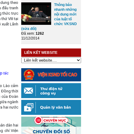
 dung theo
Thông báo
 đấu tranh
nhanh những
 thức trực
nội dung mới
hứ VIII tại
của luật tổ
 xuất Lãnh
chức VKSND
(sửa đổi)
Đã xem:
1262
11/12/2014
LIÊN KẾT WEBSITE
p tác
ao Lào cảm
 Đồng thời
ác của Đoàn
giữa ngành
ữa hai nước
ân dân hai
g chí Viện