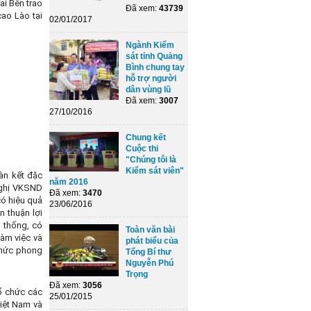
ai Bên trao
Đã xem:
43739
ao Lào tại
02/01/2017
Ngành Kiểm
sát tỉnh Quảng
Bình chung tay
hỗ trợ người
dân vùng lũ
Đã xem:
3007
27/10/2016
Chung kết
Cuộc thi
"Chúng tôi là
Kiểm sát viên"
àn kết đặc
năm 2016
nghị VKSND
Đã xem:
3470
có hiệu quả
23/06/2016
n thuận lợi
 thống, có
Toàn văn bài
làm việc và
phát biểu của
 thức phong
Tổng Bí thư
Nguyễn Phú
Trọng
Đã xem:
3056
ổ chức các
25/01/2015
Việt Nam và