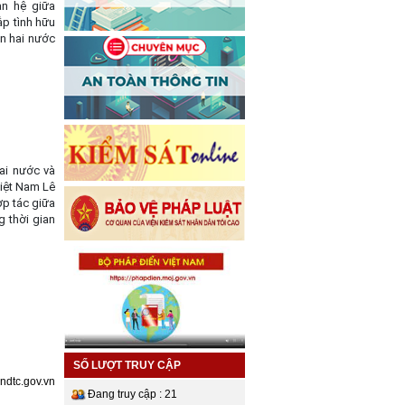
an hệ giữa
ắp tình hữu
ân hai nước
ai nước và
Việt Nam Lê
p tác giữa
 thời gian
SỐ LƯỢT TRUY CẬP
ndtc.gov.vn
Đang truy cập : 21