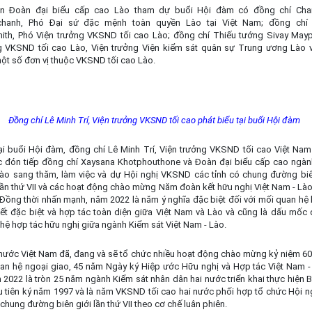
n Đoàn đại biểu cấp cao Lào tham dự buổi Hội đàm có đồng chí Cha
hanh, Phó Đại sứ đặc mệnh toàn quyền Lào tại Việt Nam; đồng chí
ith, Phó Viện trưởng VKSND tối cao Lào; đồng chí Thiếu tướng Sivay May
g VKSND tối cao Lào, Viện trưởng Viện kiểm sát quân sự Trung ương Lào v
ột số đơn vị thuộc VKSND tối cao Lào.
Đồng chí Lê Minh Trí, Viện trưởng VKSND tối cao phát biểu tại buổi Hội đàm
tại buổi Hội đàm, đồng chí Lê Minh Trí, Viện trưởng VKSND tối cao Việt Nam
đón tiếp đồng chí Xaysana Khotphouthone và Đoàn đại biểu cấp cao ngàn
ào sang thăm, làm việc và dự Hội nghị VKSND các tỉnh có chung đường biên
ần thứ VII và các hoạt động chào mừng Năm đoàn kết hữu nghị Việt Nam - Lào,
Đồng thời nhấn mạnh, năm 2022 là năm ý nghĩa đặc biệt đối với mối quan hệ 
kết đặc biệt và hợp tác toàn diện giữa Việt Nam và Lào và cũng là dấu mốc 
hệ hợp tác hữu nghị giữa ngành Kiểm sát Việt Nam - Lào.
nước Việt Nam đã, đang và sẽ tổ chức nhiều hoạt động chào mừng kỷ niệm 6
quan hệ ngoại giao, 45 năm Ngày ký Hiệp ước Hữu nghị và Hợp tác Việt Nam -
 2022 là tròn 25 năm ngành Kiểm sát nhân dân hai nước triển khai thực hiện 
u tiên ký năm 1997 và là năm VKSND tối cao hai nước phối hợp tổ chức Hội 
 chung đường biên giới lần thứ VII theo cơ chế luân phiên.