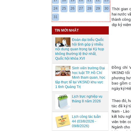
17
18
19
20
21
22
23
24
25
26
27
28
29
30
Thời gian 
hai nước vẫ
31
thành công 
dịp kỷ niệm
TIN MỚI NHẤT
Đoàn đại biểu Quốc
hội tỉnh góp ý nhiều
nội dung quan trọng tại Kỳ họp
không thường lệ thứ nhất,
Quốc hội khóa XVI
Đồng chí V
Sinh viên trường Đại
VKSND tối 
học luật TP. Hồ Chí
Minh tham quan, học
phương hướ
tập thực tế tại VKSND khu vực
bao gồm cá
1 tỉnh Quảng Trị
ngày ký Hiệ
Lịch trực nghiệp vụ
Theo đó, h
tháng 8 năm 2026
tác đã ký 
Nam - Lào 
kết hữu ng
Lịch công tác tuần
44 (03/8/2026 -
viên trên 
09/8/2026)
Ngành cho 