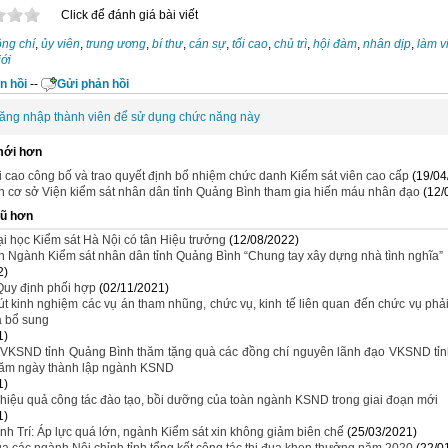
Click để đánh giá bài viết
ng chí
,
ủy viên
,
trung ương
,
bí thư
,
cán sự
,
tối cao
,
chủ trì
,
hội đàm
,
nhân dịp
,
làm v
iới
n hồi
--
Gửi phản hồi
ăng nhập thành viên để sử dụng chức năng này
mới hơn
 cao công bố và trao quyết định bổ nhiệm chức danh Kiểm sát viên cao cấp
(19/04
 cơ sở Viện kiểm sát nhân dân tỉnh Quảng Bình tham gia hiến máu nhân đạo
(12/
cũ hơn
i học Kiểm sát Hà Nội có tân Hiệu trưởng
(12/08/2022)
 Ngành Kiểm sát nhân dân tỉnh Quảng Bình “Chung tay xây dựng nhà tình nghĩa”
2)
 Quy định phối hợp
(02/11/2021)
út kinh nghiệm các vụ án tham nhũng, chức vụ, kinh tế liên quan đến chức vụ phải
a bổ sung
1)
VKSND tỉnh Quảng Bình thăm tặng quà các đồng chí nguyên lãnh đạo VKSND tỉn
ăm ngày thành lập ngành KSND
1)
hiệu quả công tác đào tạo, bồi dưỡng của toàn ngành KSND trong giai đoạn mới
1)
nh Trí: Áp lực quá lớn, ngành Kiểm sát xin không giảm biên chế
(25/03/2021)
ua các ngành Nội chỉnh tỉnh tổng kết công tác thi đua khen thưởng năm 2020
(22/0