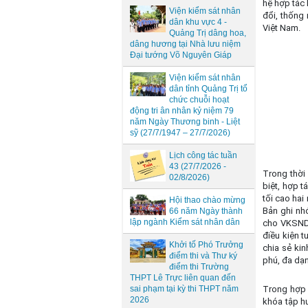
hệ hợp tác 
Viện kiểm sát nhân
đổi, thống
dân khu vực 4 -
Việt Nam.
Quảng Trị dâng hoa,
dâng hương tại Nhà lưu niệm
Đại tướng Võ Nguyên Giáp
Viện kiểm sát nhân
dân tỉnh Quảng Trị tổ
chức chuỗi hoạt
động tri ân nhân kỷ niệm 79
năm Ngày Thương binh - Liệt
sỹ (27/7/1947 – 27/7/2026)
Lịch công tác tuần
43 (27/7/2026 -
Trong thời
02/8/2026)
biệt, hợp 
tối cao hai
Hội thao chào mừng
Bản ghi nhớ
66 năm Ngày thành
lập ngành Kiểm sát nhân dân
cho VKSND 
điều kiện 
Khởi tố Phó Trưởng
chia sẻ kin
điểm thi và Thư ký
phú, đa dạn
điểm thi Trường
THPT Lê Trực liên quan đến
sai phạm tại kỳ thi THPT năm
Trong hợp 
2026
khóa tập h