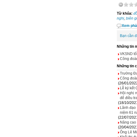
Từ khóa:
đồ
nghị
,
biên g
Xem phả
Bạn cần đ
Những tin 
VKSND tối
Công đoàn
Những tin 
Trường Đạ
Công đoàn
(26/01/202
Lễ ký kết
Hội nghị r
để điều tr
(18/10/202
Lãnh đạo 
niệm 61 n
(22/07/202
Nâng cao 
(20/04/202
Ông Lê Mi
Khối thi đ