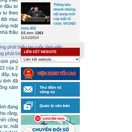
Thông báo
n đầu tư
nhanh những
u tư theo
nội dung mới
n đổi mục
của luật tổ
chức VKSND
hóng mặt
(sửa đổi)
 nhà thầu
Đã xem:
1263
11/12/2014
LIÊN KẾT WEBSITE
phát biểu tại cuộc làm việc
hính phủ
22 của 2
đây, tuy
 tỉnh đã
công năm
ỉnh đang
ho rằng,
hởi công
u tư, mất