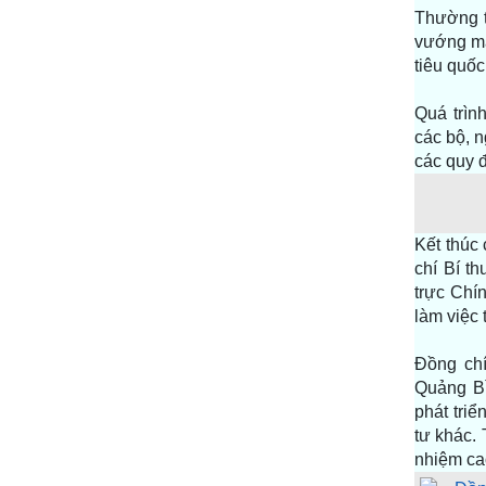
Thường t
vướng mắ
tiêu quốc
Quá trìn
các bộ, 
các quy đ
Kết thúc
chí Bí t
trực Chí
làm việc 
Đồng chí
Quảng Bì
phát tri
tư khác. 
nhiệm ca