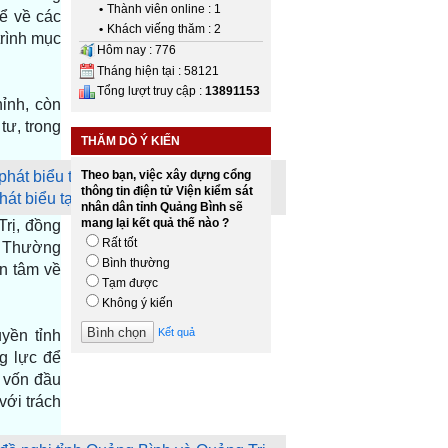
•
Thành viên online : 1
ể về các
•
Khách viếng thăm : 2
trình mục
Hôm nay : 776
Tháng hiện tại : 58121
Tổng lượt truy cập :
13891153
ỉnh, còn
tư, trong
THĂM DÒ Ý KIẾN
Theo bạn, việc xây dựng cổng
thông tin điện tử Viện kiểm sát
t biểu tại cuộc làm việc.
nhân dân tỉnh Quảng Bình sẽ
mang lại kết quả thế nào ?
Trị, đồng
Rất tốt
g Thường
Bình thường
n tâm về
Tạm được
Không ý kiến
Kết quả
yền tỉnh
g lực để
n vốn đầu
với trách