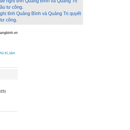
hị tỉnh Quảng Bình và Quảng Trị quyết
 tư công.
angbinh.vn
hủ trì
,
làm
025)