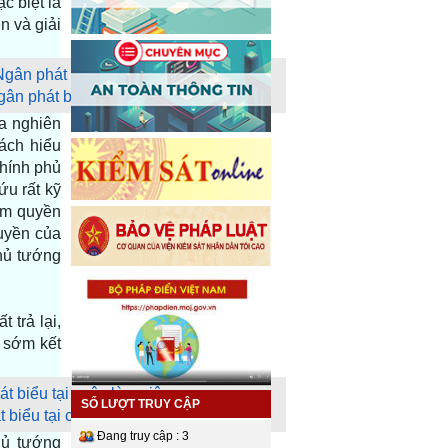
c biệt là
n và giải
n phát biểu tại cuộc làm việc
ưa nghiên
ách hiểu
hính phủ
ứu rất kỹ
ẩm quyền
uyền của
hủ tướng
 trả lại,
 sớm kết
SỐ LƯỢT TRUY CẬP
biểu tại cuộc làm việc
Đang truy cập : 3
hủ tướng