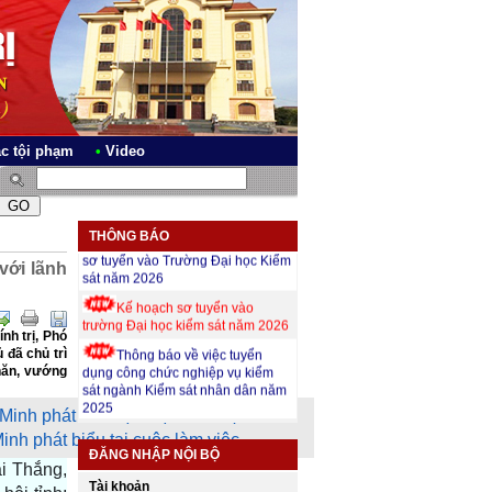
ác tội phạm
•
Video
Tiếp nhận hồ sơ đăng ký dự
THÔNG BÁO
sơ tuyển vào Trường Đại học Kiểm
với lãnh
sát năm 2026
Kế hoạch sơ tuyển vào
trường Đại học kiểm sát năm 2026
nh trị, Phó
Thông báo về việc tuyển
đã chủ trì
dụng công chức nghiệp vụ kiểm
hăn, vướng
sát ngành Kiểm sát nhân dân năm
2025
h phát biểu tại cuộc làm việc
ĐĂNG NHẬP NỘI BỘ
ại Thắng,
Tài khoản