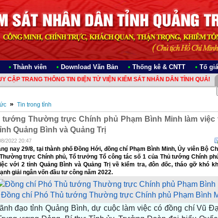
•
Thành viên
•
Download Văn Bản
•
Thống kê & CNTT
•
Tố gi
P TRANG THÔNG TIN ĐIỆN TỬ VIỆN KIỂM SÁT NHÂN DÂN TỈNH QUẢNG TRỊ
»
Tức
Tin trong tỉnh
 tướng Thường trực Chính phủ Phạm Bình Minh làm việc 
tỉnh Quảng Bình và Quảng Trị
08/2022 20:47
ng nay 29/8, tại thành phố Đồng Hới, đồng chí Phạm Bình Minh, Ủy viên Bộ Chí
Thường trực Chính phủ, Tổ trưởng Tổ công tác số 1 của Thủ tướng Chính phủ 
iệc với 2 tỉnh Quảng Bình và Quảng Trị về kiểm tra, đôn đốc, tháo gỡ khó k
ạnh giải ngân vốn đầu tư công năm 2022.
Đồng chí Phó Thủ tướng Thường trực Chính phủ Phạm Bình Min
lãnh đạo tỉnh Quảng Bình, dự cuộc làm việc có đồng chí Vũ Đ