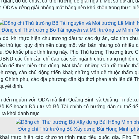
i gian, do đó chưa có khối lượng để giải ngân. Một số dự án, đặ
n ODA vướng giải phóng mặt bằng nên khó khăn trong thực hiệ
Đồng chí Thứ trưởng Bộ Tài nguyên và Môi trường Lê Minh Ngâ
 đó, khi thực hiện chủ trương đầu tư các dự án, các tỉnh ch
ác thủ tục, quy định nên cùng một văn bản nhưng có nhiều c
u. Để khắc phục tình trạng này, Phó Thủ tướng Thường trực C
 UBND các tỉnh cần chỉ đạo các sở, ngành chức năng nghiên c
bản để thực hiện cho đúng. Mặt khác, những vấn đề thuộc th
phương, cần chủ động triển khai; những vấn đề thuộc thẩm q
g Chính phủ, các địa phương cần kịp thời phản ánh lên để T
quyết định.
n đến nguồn vốn ODA mà tỉnh Quảng Bình và Quảng Trị đề xuất
Bộ Kế hoạch-Đầu tư và Bộ Tài chính có hướng dẫn cụ thể để
 ra khỏi danh mục.
Đồng chí Thứ trưởng Bộ Xây dựng Bùi Hồng Minh phát 
 khai thực hiện các chương trình mục tiêu quốc gia, Phó T