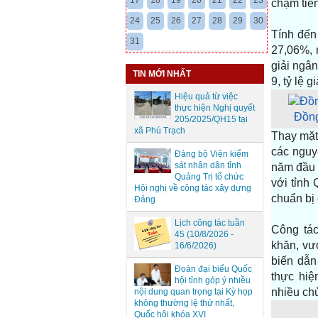
17
18
19
20
21
22
23
chậm tiến
24
25
26
27
28
29
30
Tính đến 
31
27,06%, 
giải ngân
TIN MỚI NHẤT
9, tỷ lệ 
Hiệu quả từ việc
thực hiện Nghị quyết
Đồng
205/2025/QH15 tại
xã Phú Trạch
Thay mặt
các nguy
Đảng bộ Viện kiểm
sát nhân dân tỉnh
năm đầu t
Quảng Trị tổ chức
với tỉnh
Hội nghị về công tác xây dựng
chuẩn bị 
Đảng
Lịch công tác tuần
Công tác
45 (10/8/2026 -
khăn, vư
16/6/2026)
biến dẫn
Đoàn đại biểu Quốc
thực hiệ
hội tỉnh góp ý nhiều
nhiều chủ
nội dung quan trọng tại Kỳ họp
không thường lệ thứ nhất,
Quốc hội khóa XVI