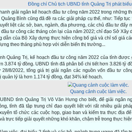
Đồng chí Chủ tịch UBND tỉnh Quảng Trị phát biểu 
hanh giải ngân kế hoạch đầu tư công năm 2022 trong những th
 Quảng Bình cũng đã đề ra các giải pháp cụ thể, như: Tiếp tục 
uyết liệt các sở, ban, ngành, địa phương, các chủ đầu tư đẩy 
 đầu tư công các tháng còn lại của năm 2022; chỉ đạo Sở Xây
 dẫn của Bộ Xây dựng thực hiện công bố giá và chỉ số giá các
dựng theo tháng phù hợp với diễn biến thị trường...
tỉnh Quảng Trị, kế hoạch đầu tư công năm 2022 của tỉnh được
n 3.874 tỷ đồng. UBND tỉnh đã phân bổ chi tiết hơn 3.826 tỷ đ
 28/8/2022, tổng giá trị giải ngân các nguồn vốn đầu tư côn
 quản lý là hơn 1.174 tỷ đồng, đạt 34% kế hoạch.
Quang cảnh cuộc làm việc.
 UBND tỉnh Quảng Trị Võ Văn Hưng cho biết, để giải ngân n
ng, tỉnh đã tập trung chỉ đạo quyết liệt với rất nhiều giải phá
uyên tổ chức các cuộc họp, giao ban và kiểm tra thực địa để
 và trực tiếp giải quyết những khó khăn, chậm trễ trong thực hiệ
làm việc, đại biểu 2 tỉnh và các bộ, ngành trung ương đã tập t