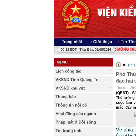
Trang nhất
•
Giới thiệu
•
Tin Tức
CHÀO MỪNG TRUY CẬ
00:22 EDT Thứ Bảy, 08/08/2026
MENU
»
Tin 
Lịch công tác
Phó Thủ
VKSND Tỉnh Quảng Trị
đạo hai 
VKSND khu vực
Thứ hai - 29/
(QBĐT) - Sá
Thông báo
Thủ tướng 
cuộc làm v
Thông tin nội bộ
mắc, đẩy m
Hoạt động của ngành
Pháp luật & Đời sống
Về phía 
Tin trong tỉnh