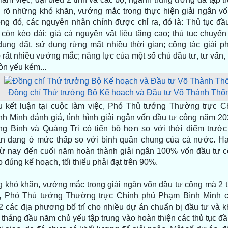
m rõ những khó khăn, vướng mắc trong thực hiện giải ngân vố
ong đó, các nguyên nhân chính được chỉ ra, đó là: Thủ tục đầ
 còn kéo dài; giá cả nguyên vật liệu tăng cao; thủ tục chuyể
dụng đất, sử dụng rừng mất nhiều thời gian; công tác giải p
 rất nhiều vướng mắc; năng lực của một số chủ đầu tư, tư vấn,
òn yếu kém...
Đồng chí Thứ trưởng Bộ Kế hoạch và Đầu tư Võ Thành Thống 
u kết luận tại cuộc làm việc, Phó Thủ tướng Thường trực C
h Minh đánh giá, tình hình giải ngân vốn đầu tư công năm 20
ng Bình và Quảng Trị có tiến bộ hơn so với thời điểm trước 
ẫn đang ở mức thấp so với bình quân chung của cả nước. Hai
từ nay đến cuối năm hoàn thành giải ngân 100% vốn đầu tư 
 đúng kế hoạch, tối thiểu phải đạt trên 90%.
 khó khăn, vướng mắc trong giải ngân vốn đầu tư công mà 2 t
, Phó Thủ tướng Thường trực Chính phủ Phạm Bình Minh c
 các địa phương bố trí cho nhiều dự án chuẩn bị đầu tư và k
tháng đầu năm chủ yếu tập trung vào hoàn thiện các thủ tục đầ