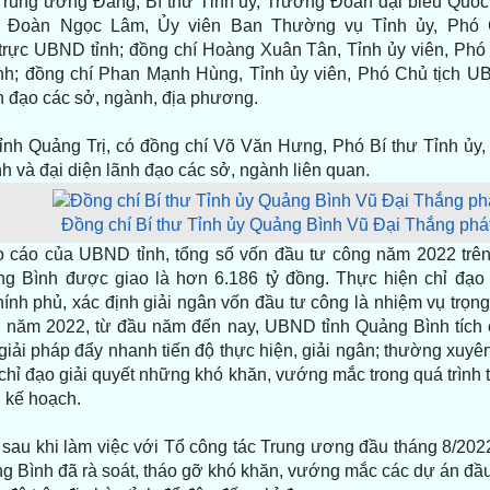
Trung ương Đảng, Bí thư Tỉnh ủy, Trưởng Đoàn đại biểu Quốc 
í Đoàn Ngọc Lâm, Ủy viên Ban Thường vụ Tỉnh ủy, Phó 
rực UBND tỉnh; đồng chí Hoàng Xuân Tân, Tỉnh ủy viên, Phó 
h; đồng chí Phan Mạnh Hùng, Tỉnh ủy viên, Phó Chủ tịch UB
h đạo các sở, ngành, địa phương.
tỉnh Quảng Trị, có đồng chí Võ Văn Hưng, Phó Bí thư Tỉnh ủy,
h và đại diện lãnh đạo các sở, ngành liên quan.
Đồng chí Bí thư Tỉnh ủy Quảng Bình Vũ Đại Thắng phát 
 cáo của UBND tỉnh, tổng số vốn đầu tư công năm 2022 trên
ng Bình được giao là hơn 6.186 tỷ đồng. Thực hiện chỉ đạo
ính phủ, xác định giải ngân vốn đầu tư công là nhiệm vụ trọn
ng năm 2022, từ đầu năm đến nay, UBND tỉnh Quảng Bình tích 
giải pháp đẩy nhanh tiến độ thực hiện, giải ngân; thường xuyê
 chỉ đạo giải quyết những khó khăn, vướng mắc trong quá trình t
n kế hoạch.
, sau khi làm việc với Tổ công tác Trung ương đầu tháng 8/2
ng Bình đã rà soát, tháo gỡ khó khăn, vướng mắc các dự án đầ