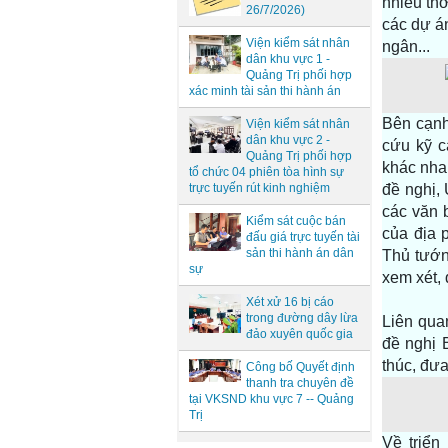
nhiều thờ
26/7/2026)
các dự á
Viện kiểm sát nhân
ngân...
dân khu vực 1 -
Quảng Trị phối hợp
xác minh tài sản thi hành án
Bên cạnh
Viện kiểm sát nhân
dân khu vực 2 -
cứu kỹ c
Quảng Trị phối hợp
khác nha
tổ chức 04 phiên tòa hình sự
trực tuyến rút kinh nghiệm
đề nghị,
các văn 
Kiểm sát cuộc bán
của địa 
đấu giá trực tuyến tài
sản thi hành án dân
Thủ tướn
sự
xem xét, 
Xét xử 16 bị cáo
trong đường dây lừa
Liên qua
đảo xuyên quốc gia
đề nghị 
thúc, đưa
Công bố Quyết định
thanh tra chuyên đề
tại VKSND khu vực 7 -- Quảng
Trị
Về triển