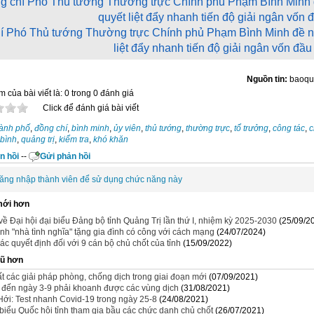
í Phó Thủ tướng Thường trực Chính phủ Phạm Bình Minh đề ng
liệt đẩy nhanh tiến độ giải ngân vốn đầu
Nguồn tin:
baoqu
 của bài viết là: 0 trong 0 đánh giá
Click để đánh giá bài viết
hành phố
,
đồng chí
,
bình minh
,
ủy viên
,
thủ tướng
,
thường trực
,
tổ trưởng
,
công tác
,
c
bình
,
quảng trị
,
kiểm tra
,
khó khăn
n hồi
--
Gửi phản hồi
ăng nhập thành viên để sử dụng chức năng này
mới hơn
về Đại hội đại biểu Đảng bộ tỉnh Quảng Trị lần thứ I, nhiệm kỳ 2025-2030
(25/09/2
nh "nhà tình nghĩa" tặng gia đình có công với cách mạng
(24/07/2024)
c quyết định đối với 9 cán bộ chủ chốt của tỉnh
(15/09/2022)
cũ hơn
t các giải pháp phòng, chống dịch trong giai đoạn mới
(07/09/2021)
 đến ngày 3-9 phải khoanh được các vùng dịch
(31/08/2021)
Hới: Test nhanh Covid-19 trong ngày 25-8
(24/08/2021)
biểu Quốc hội tỉnh tham gia bầu các chức danh chủ chốt
(26/07/2021)