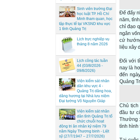
Sinh viên trường Đại
Để đẩy n
học luật TP. Hồ Chí
Minh tham quan, học
năm, tỉnh
tập thực tế tại VKSND khu vực
chỉ đạo q
1 tỉnh Quảng Trị
ngân vốn
Lịch trực nghiệp vụ
cứ hướng
tháng 8 năm 2026
liệu xây 
Đối với 
Lịch công tác tuần
44 (03/8/2026 -
nay là hơ
09/8/2026)
đến ngày
Viện kiểm sát nhân
Quảng Trị
dân khu vực 4 -
Quảng Trị dâng hoa,
dâng hương tại Nhà lưu niệm
Đại tướng Võ Nguyên Giáp
Chủ tịch
Viện kiểm sát nhân
đầu tư cô
dân tỉnh Quảng Trị tổ
Thường x
chức chuỗi hoạt
tình hình
động tri ân nhân kỷ niệm 79
năm Ngày Thương binh - Liệt
sỹ (27/7/1947 – 27/7/2026)
Tại cuộc 