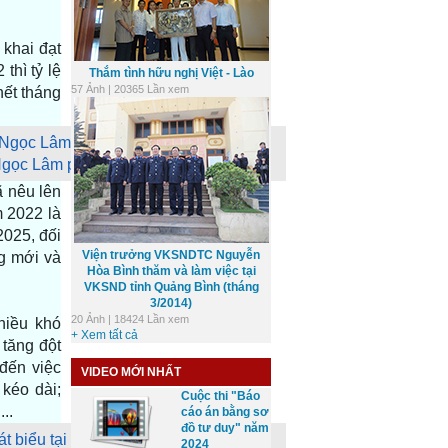
 khai đạt
thì tỷ lệ
Thắm tình hữu nghị Việt - Lào
57 Ảnh | 20365 Lần xem
hết tháng
ọc Lâm phát biểu tại cuộc làm việc
 nêu lên
 2022 là
2025, đối
Viện trưởng VKSNDTC Nguyễn
ng mới và
Hòa Bình thăm và làm việc tại
VKSND tỉnh Quảng Bình (tháng
3/2014)
20 Ảnh | 18424 Lần xem
hiều khó
+ Xem tất cả
 tăng đột
đến việc
VIDEO MỚI NHẤT
kéo dài;
Cuộc thi "Báo
...
cáo án bằng sơ
đồ tư duy" năm
2024