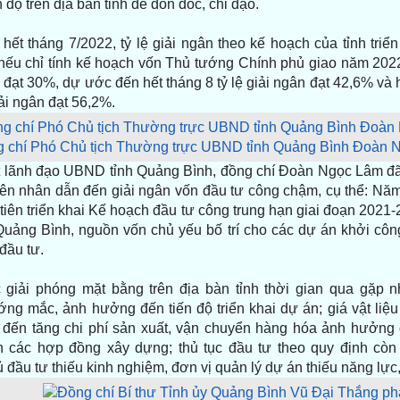
 độ trên địa bàn tỉnh để đôn đốc, chỉ đạo.
hết tháng 7/2022, tỷ lệ giải ngân theo kế hoạch của tỉnh triển
nếu chỉ tính kế hoạch vốn Thủ tướng Chính phủ giao năm 2022 
 đạt 30%, dự ước đến hết tháng 8 tỷ lệ giải ngân đạt 42,6% và 
giải ngân đạt 56,2%.
 chí Phó Chủ tịch Thường trực UBND tỉnh Quảng Bình Đoàn Ng
 lãnh đạo UBND tỉnh Quảng Bình, đồng chí Đoàn Ngọc Lâm đã
ên nhân dẫn đến giải ngân vốn đầu tư công chậm, cụ thể: Năm
iên triển khai Kế hoạch đầu tư công trung hạn giai đoạn 2021-
 Quảng Bình, nguồn vốn chủ yếu bố trí cho các dự án khởi cô
đầu tư.
 giải phóng mặt bằng trên địa bàn tỉnh thời gian qua gặp n
ớng mắc, ảnh hưởng đến tiến độ triển khai dự án; giá vật liệu
 đến tăng chi phí sản xuất, vận chuyển hàng hóa ảnh hưởng 
n các hợp đồng xây dựng; thủ tục đầu tư theo quy định còn 
 đầu tư thiếu kinh nghiệm, đơn vị quản lý dự án thiếu năng lực,