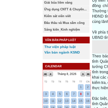
Ủy viên 
Giải búa liềm vàng
đồng ch
Ứng dụng CNTT & Chuyển...
Thường t
Kiểm sát viên viết
HĐND tỉn
cùng lãn
Đấu thầu và Mua sắm công
Sáng kiến_Kinh nghiệm
Về phía 
UBND tỉn
VĂN BẢN PHÁP LUẬT
Thư viện pháp luật
Văn bản ngành KSND
Theo báo
tỉnh Quả
CALENDAR
tướng Ch
tỉnh tro
Tháng 8, 2026
khai các 
T2
T3
T4
T5
T6
T7
CN
kiểm tra,
1
2
thực hiệ
3
4
5
6
7
8
9
Đặc biệt
10
11
12
13
14
15
16
tỉnh Quả