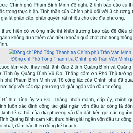
rực Chính phủ Phạm Bình Minh đề nghị, 2 tỉnh báo cáo cụ th
c trong thực hiện. Tinh thần của Chính phủ đối với 3 chương 
 gia là phân cấp, phần quyền rất nhiều cho các địa phương.
h thực hiện có vướng mắc thì khẩn trương báo cáo để điều ch
ngành không đưa thêm các điều khoản quá chặt chẽ trong thông 
ịnh.
Đồng chí Phó Tổng Thanh tra Chính phủ Trần Văn Minh phá
 cuộc làm việc, thay mặt lãnh đạo 2 tỉnh Quảng Bình và Quảng 
hư Tỉnh ủy Quảng Bình Vũ Đại Thắng cảm ơn Phó Thủ tướn
nh phủ Phạm Bình Minh và Tổ công tác của Chính phủ đã qua
trực tiếp với các địa phương về giải ngân vốn đầu tư công.
 Bí thư Tỉnh ủy Vũ Đại Thắng nhấn mạnh, cấp ủy, chính qu
nh luôn xác định công tác giải ngân vốn đầu tư công là độn
ển kinh tế-xã hội của địa phương và dẫn dắt, kêu gọi các nguồ
Tỉnh Quảng Bình cam kết, thực hiện giải ngân vốn đầu tư công 
o nhất, đảm bảo theo đúng kế hoạch.