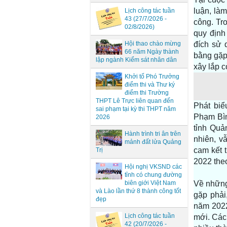
luận, là
Lịch công tác tuần
43 (27/7/2026 -
công. Tr
02/8/2026)
quy định
Hội thao chào mừng
đích sử 
66 năm Ngày thành
bằng gặp
lập ngành Kiểm sát nhân dân
xây lắp c
Khởi tố Phó Trưởng
điểm thi và Thư ký
điểm thi Trường
THPT Lê Trực liên quan đến
Phát biể
sai phạm tại kỳ thi THPT năm
Phạm Bìn
2026
tỉnh Quả
Hành trình tri ân trên
nhiên, v
mảnh đất lửa Quảng
cam kết 
Trị
2022 theo
Hội nghị VKSND các
tỉnh có chung đường
biên giới Việt Nam
Về những
và Lào lần thứ 8 thành công tốt
gặp phải
đẹp
năm 2022
Lịch công tác tuần
mới. Các 
42 (20/7/2026 -