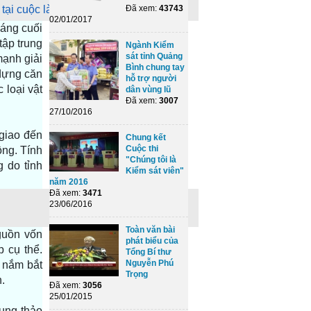
tại cuộc làm việc.
Đã xem:
43743
02/01/2017
áng cuối
tập trung
Ngành Kiểm
sát tỉnh Quảng
mạnh giải
Bình chung tay
 dựng căn
hỗ trợ người
 loại vật
dân vùng lũ
Đã xem:
3007
27/10/2016
 giao đến
Chung kết
Cuộc thi
ồng. Tính
"Chúng tôi là
g do tỉnh
Kiểm sát viên"
năm 2016
Đã xem:
3471
23/06/2016
Toàn văn bài
guồn vốn
phát biểu của
p cụ thể.
Tổng Bí thư
Nguyễn Phú
 nắm bắt
Trọng
n.
Đã xem:
3056
25/01/2015
rung thảo