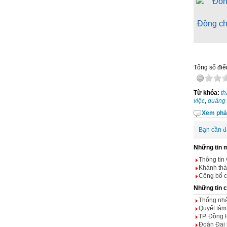
Đồng ch
Tổng số điểm
Từ khóa:
t
việc
,
quảng 
Xem phả
Bạn cần đ
Những tin 
Thông tin 
Khánh thà
Công bố cá
Những tin 
Thống nhấ
Quyết tâm
TP. Đồng 
Đoàn Đại 