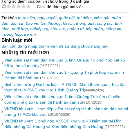
Tổng số điểm của bài viết là: 0 trong 0 đánh giá
Click để đánh giá bài viết
Từ khóa:
thực hiện
,
nghị quyết
,
quốc hội
,
thí điểm
,
kiểm sát
,
nhân
dân
,
dân sự
,
bảo vệ
,
tổn thương
,
lợi ích
,
thông qua
,
công tác
,
tình
hình
,
phối hợp
,
nghiệp vụ
,
khu vực
,
quảng trị
,
tiếp nhận
,
thông tin
,
trường hợp
,
trẻ em
Bình luận mới
Bạn cần đăng nhập thành viên để sử dụng chức năng này
Những tin mới hơn
Viện kiểm sát nhân dân khu vực 3, tỉnh Quảng Trị phối hợp xét xử
06 vụ án về ma túy
(01/07/2026)
Viện kiểm sát nhân dân khu vực 1 - Quảng Trị phối hợp xác minh
tài sản thi hành án
(16/07/2026)
Sinh viên trường Đại học luật TP. Hồ Chí Minh tham quan, học tập
thực tế tại VKSND khu vực 1 tỉnh Quảng Trị
(04/08/2026)
Viện kiểm sát nhân dân khu vực 1, tỉnh Quảng Trị kiểm sát việc
cưỡng chế giao tài sản thi hành án dân sự
(01/07/2026)
VKSND khu vực 1 trực tiếp kiểm sát công tác thi hành án dân sự tại
phòng THADS khu vực 1
(01/07/2026)
VKSND khu vực 1 phối hợp VKSQS khu vực 43 kiểm sát tại Đồn
Biên phòng Cà Ròong và Đồn Biên phòng Cồn Roàng.
(21/06/2026)