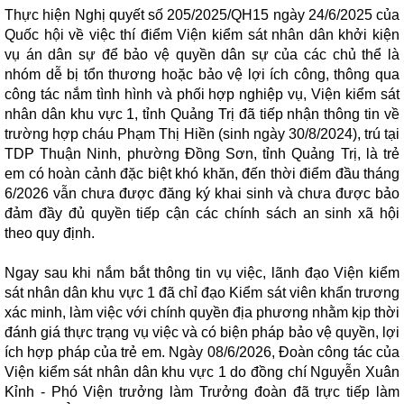
Thực hiện Nghị quyết số 205/2025/QH15 ngày 24/6/2025 của
Quốc hội về việc thí điểm Viện kiểm sát nhân dân khởi kiện
vụ án dân sự để bảo vệ quyền dân sự của các chủ thể là
nhóm dễ bị tổn thương hoặc bảo vệ lợi ích công, thông qua
công tác nắm tình hình và phối hợp nghiệp vụ, Viện kiểm sát
nhân dân khu vực 1, tỉnh Quảng Trị đã tiếp nhận thông tin về
trường hợp cháu Phạm Thị Hiền (sinh ngày 30/8/2024), trú tại
TDP Thuận Ninh, phường Đồng Sơn, tỉnh Quảng Trị, là trẻ
em có hoàn cảnh đặc biệt khó khăn, đến thời điểm đầu tháng
6/2026 vẫn chưa được đăng ký khai sinh và chưa được bảo
đảm đầy đủ quyền tiếp cận các chính sách an sinh xã hội
theo quy định.
Ngay sau khi nắm bắt thông tin vụ việc, lãnh đạo Viện kiểm
sát nhân dân khu vực 1 đã chỉ đạo Kiểm sát viên khẩn trương
xác minh, làm việc với chính quyền địa phương nhằm kịp thời
đánh giá thực trạng vụ việc và có biện pháp bảo vệ quyền, lợi
ích hợp pháp của trẻ em. Ngày 08/6/2026, Đoàn công tác của
Viện kiểm sát nhân dân khu vực 1 do đồng chí Nguyễn Xuân
Kỉnh - Phó Viện trưởng làm Trưởng đoàn đã trực tiếp làm