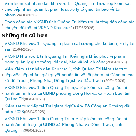
Viện kiểm sát nhân dân khu vực 1 – Quảng Trị: Trực tiếp kiểm sát
việc tiếp nhận, quản lý, phân loại, xử lý tố giác, tin báo về tội
phạm
(24/06/2026)
Đoàn công tác VKSND tỉnh Quảng Trị kiểm tra, hướng dẫn công tác
chuyển đổi số tại VKSND Khu vực 1
(17/06/2026)
Những tin cũ hơn
VKSND Khu vực 1 - Quảng Trị kiểm sát cưỡng chế kê biên, xử lý tài
sản
(21/04/2026)
VKSND khu vực 1 tỉnh Quảng Trị: Kiến nghị khắc phục vi phạm
trong quản lý giao thông, đất đai, bảo vệ lợi ích công
(20/04/2026)
Viện Kiểm sát nhân dân Khu vực 1, tỉnh Quảng Trị kiểm sát trực
tiếp việc tiếp nhận, giải quyết nguồn tin về tội phạm tại Công an các
xã Bố Trạch, Phong Nha, Đông Trạch và Bắc Trạch.
(20/04/2026)
VKSND Khu vực 1, tỉnh Quảng Trị trực tiếp kiểm sát công tác thi
hành án hình sự tại UBND phường Đồng Hới và xã Hoàn Lão, tỉnh
Quảng Trị
(06/04/2026)
Kiểm sát trực tiếp tại Trại giam Nghĩa An- Bộ Công an 6 tháng đầu
năm 2026
(06/04/2026)
VKSND Khu vực 1, tỉnh Quảng Trị trực tiếp kiểm sát công tác thi
hành án hình sự tại UBND xã Phong Nha và Đông Trạch, tỉnh
Quảng Trị
(06/04/2026)