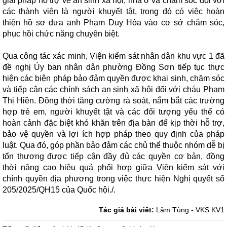
giải pháp hỗ trợ về an sinh xã hội, nhà ở và chăm sóc đối với
các thành viên là người khuyết tật, trong đó có việc hoàn
thiện hồ sơ đưa anh Phạm Duy Hòa vào cơ sở chăm sóc,
phục hồi chức năng chuyên biệt.
Qua công tác xác minh, Viện kiểm sát nhân dân khu vực 1 đã
đề nghị Ủy ban nhân dân phường Đồng Sơn tiếp tục thực
hiện các biện pháp bảo đảm quyền được khai sinh, chăm sóc
và tiếp cận các chính sách an sinh xã hội đối với cháu Phạm
Thị Hiền. Đồng thời tăng cường rà soát, nắm bắt các trường
hợp trẻ em, người khuyết tật và các đối tượng yếu thế có
hoàn cảnh đặc biệt khó khăn trên địa bàn để kịp thời hỗ trợ,
bảo vệ quyền và lợi ích hợp pháp theo quy định của pháp
luật. Qua đó, góp phần bảo đảm các chủ thể thuộc nhóm dễ bị
tổn thương được tiếp cận đầy đủ các quyền cơ bản, đồng
thời nâng cao hiệu quả phối hợp giữa Viện kiểm sát với
chính quyền địa phương trong việc thực hiện Nghị quyết số
205/2025/QH15 của Quốc hội./.
Tác giả bài viết:
Lâm Tùng - VKS KV1