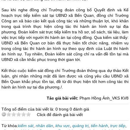
Sau khi nghe đồng chí Trưởng đoàn công bố Quyết định và Kế
hoạch trực tiếp kiểm sát tại UBND xã Bến Quan, đồng chí Trưởng
Công an xã báo cáo kết quả công tác và những thuận lợi, khó khăn
trong quá trình thực hiện công tác thi hành án hình sự tại địa
phương. Đoàn kiểm sát trực tiếp kiểm tra hồ sơ, sổ sách, tài liệu, làm
việc trực tiếp với người thi hành án tại cộng đồng. Qua kiểm sát thấy:
UBND xã Bến Quan cơ bản đã thực hiện tốt chức năng, nhiệm vụ
trong công tác thi hành án hình sự theo quy định của Luật thi hành
án hình sự. Tuy nhiên, Đoàn kiểm sát cũng chỉ ra vấn đề tồn tại mà
UBND xã cần khắc phục trong thời gian tới.
Kết thúc cuộc kiểm sát đồng chí Trưởng đoàn thông qua dự thảo Kết
luận, ghi nhận những mặt đã làm được và cũng yêu cầu UBND xã
Bến Quan khắc phục tồn tại, đề từ đó thực hiện tốt hơn công tác thi
hành án hình sự tại địa phương./.
Tác giả bài viết:
Phạm Hồng Ánh_VKS KV8
Tổng số điểm của bài viết là: 0 trong 0 đánh giá
Click để đánh giá bài viết
Từ khóa:
kiểm sát
,
nhân dân
,
khu vực
,
quảng trị
,
tiến hành
,
trực tiếp
,