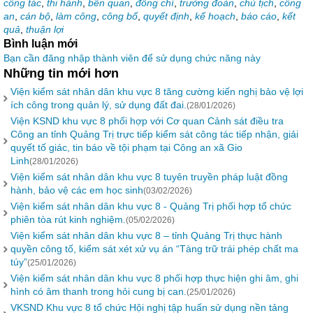
công tác
,
thi hành
,
bến quan
,
đồng chí
,
trưởng đoàn
,
chủ tịch
,
công
an
,
cán bộ
,
làm công
,
công bố
,
quyết định
,
kế hoạch
,
báo cáo
,
kết
quả
,
thuận lợi
Bình luận mới
Bạn cần đăng nhập thành viên để sử dụng chức năng này
Những tin mới hơn
Viện kiểm sát nhân dân khu vực 8 tăng cường kiến nghị bảo vệ lợi
ích công trong quản lý, sử dụng đất đai.
(28/01/2026)
Viện KSND khu vực 8 phối hợp với Cơ quan Cảnh sát điều tra
Công an tỉnh Quảng Trị trực tiếp kiểm sát công tác tiếp nhận, giải
quyết tố giác, tin báo về tội phạm tại Công an xã Gio
Linh
(28/01/2026)
Viện kiểm sát nhân dân khu vực 8 tuyên truyền pháp luật đồng
hành, bảo vệ các em học sinh
(03/02/2026)
Viện kiểm sát nhân dân khu vực 8 - Quảng Trị phối hợp tổ chức
phiên tòa rút kinh nghiệm.
(05/02/2026)
Viện kiểm sát nhân dân khu vực 8 – tỉnh Quảng Trị thực hành
quyền công tố, kiểm sát xét xử vụ án “Tàng trữ trái phép chất ma
túy”
(25/01/2026)
Viện kiểm sát nhân dân khu vực 8 phối hợp thực hiện ghi âm, ghi
hình có âm thanh trong hỏi cung bị can.
(25/01/2026)
VKSND Khu vực 8 tổ chức Hội nghị tập huấn sử dụng nền tảng