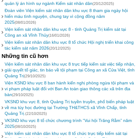
quản lý án hình sự ngành Kiểm sát nhân dân
(20/12/2025)
Đoàn viên Viện kiểm sát nhân dân khu vực 8 tham gia ngày hội
hiến máu tình nguyện, chung tay vì cộng đồng năm
2025
(08/01/2026)
Viện kiểm sát nhân dân khu vực 8 - tỉnh Quảng Trị kiểm sát tại
Công an xã Vĩnh Thủy
(16/01/2026)
Viện kiểm sát nhân dân khu vực 8 tổ chức Hội nghị triển khai công
tác kiểm sát năm 2026
(20/12/2025)
Những tin cũ hơn
Viện kiểm sát nhân dân khu vực 8 trực tiếp kiểm sát việc tiếp nhận,
giải quyết tố giác, tin báo về tội phạm tại Công an xã Cửa Việt, tỉnh
Quảng Trị
(29/10/2025)
Viện KSND khu vực 8 ban hành kiến nghị phòng ngừa tội phạm và
vi phạm pháp luật đối với Ban An toàn giao thông các xã trên địa
bàn
(29/10/2025)
VKSND khu vực 8, tỉnh Quảng Trị tuyền truyền, phổ biến pháp luật
về ma túy học đường tại Trường TH&THCS xã Vĩnh Chấp, tỉnh
Quảng Trị.
(22/10/2025)
VKSND khu vực 8 tổ chức chương trình “Vui hội Trăng Rằm” năm
2025
(08/10/2025)
Viện kiểm sát nhân dân khu vực 8 tổ chức trực tiếp kiểm sát tại