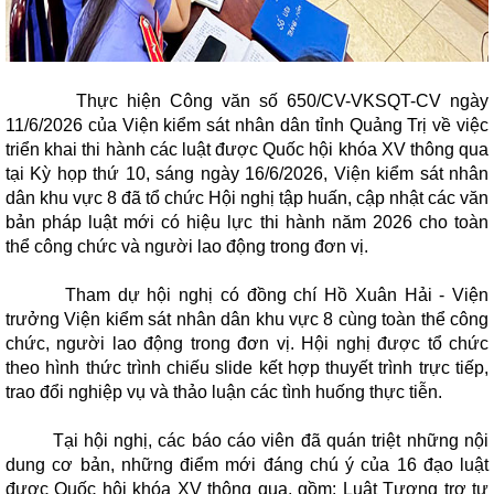
Thực hiện Công văn số 650/CV-VKSQT-CV ngày
11/6/2026 của Viện kiểm sát nhân dân tỉnh Quảng Trị về việc
triển khai thi hành các luật được Quốc hội khóa XV thông qua
tại Kỳ họp thứ 10, sáng ngày 16/6/2026, Viện kiểm sát nhân
dân khu vực 8 đã tổ chức Hội nghị tập huấn, cập nhật các văn
bản pháp luật mới có hiệu lực thi hành năm 2026 cho toàn
thể công chức và người lao động trong đơn vị.
Tham dự hội nghị có đồng chí Hồ Xuân Hải - Viện
trưởng Viện kiểm sát nhân dân khu vực 8 cùng toàn thể công
chức, người lao động trong đơn vị. Hội nghị được tổ chức
theo hình thức trình chiếu slide kết hợp thuyết trình trực tiếp,
trao đổi nghiệp vụ và thảo luận các tình huống thực tiễn.
Tại hội nghị, các báo cáo viên đã quán triệt những nội
dung cơ bản, những điểm mới đáng chú ý của 16 đạo luật
được Quốc hội khóa XV thông qua, gồm: Luật Tương trợ tư