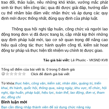
trao đổi, thảo luận, nêu những khó khăn, vướng mắc phát
sinh từ thực tiễn công tác; qua đó được giải đáp, hướng dẫn
cụ thể nhằm bảo đảm việc nhận thức và áp dụng các quy
định mới được thống nhất, đúng quy định của pháp luật.
Thông qua hội nghị tập huấn, công chức và người lao
động trong đơn vị đã được trang bị, cập nhật kịp thời những
quy định pháp luật mới, tạo cơ sở quan trọng để nâng cao
hiệu quả công tác thực hành quyền công tố, kiểm sát hoạt
động tư pháp và thực hiện tốt nhiệm vụ chính trị được giao.
Tác giả bài viết:
Lê Phước - VKSND KV8
Tổng số điểm của bài viết là: 0 trong 0 đánh giá
Click để đánh giá bài viết
Từ khóa:
thực hiện
,
công văn
,
kiểm sát
,
nhân dân
,
quảng trị
,
triển
khai
,
thi hành
,
quốc hội
,
thông qua
,
sáng ngày
,
khu vực
,
tổ chức
,
hội
nghị
,
tập huấn
,
pháp luật
,
hiệu lực
,
toàn thể
,
lao động
,
đơn vị
,
tham
dự
,
đồng chí
Bình luận mới
Bạn cần đăng nhập thành viên để sử dụng chức năng này