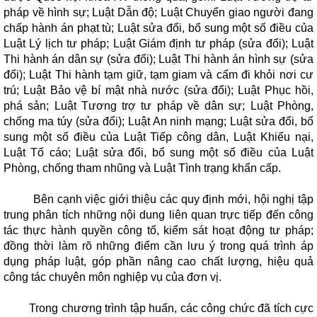
pháp về hình sự; Luật Dẫn độ; Luật Chuyển giao người đang
chấp hành án phạt tù; Luật sửa đổi, bổ sung một số điều của
Luật Lý lịch tư pháp; Luật Giám định tư pháp (sửa đổi); Luật
Thi hành án dân sự (sửa đổi); Luật Thi hành án hình sự (sửa
đổi); Luật Thi hành tạm giữ, tạm giam và cấm đi khỏi nơi cư
trú; Luật Bảo vệ bí mật nhà nước (sửa đổi); Luật Phục hồi,
phá sản; Luật Tương trợ tư pháp về dân sự; Luật Phòng,
chống ma túy (sửa đổi); Luật An ninh mạng; Luật sửa đổi, bổ
sung một số điều của Luật Tiếp công dân, Luật Khiếu nại,
Luật Tố cáo; Luật sửa đổi, bổ sung một số điều của Luật
Phòng, chống tham nhũng và Luật Tình trạng khẩn cấp.
Bên cạnh việc giới thiệu các quy định mới, hội nghị tập
trung phân tích những nội dung liên quan trực tiếp đến công
tác thực hành quyền công tố, kiểm sát hoạt động tư pháp;
đồng thời làm rõ những điểm cần lưu ý trong quá trình áp
dụng pháp luật, góp phần nâng cao chất lượng, hiệu quả
công tác chuyên môn nghiệp vụ của đơn vị.
Trong chương trình tập huấn, các công chức đã tích cực