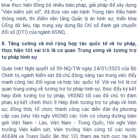
khai thực hiện đồng bộ nhiều biện pháp, giải pháp để xây dựng
“Viện kiểm sát số”, đã đưa vào vận hành Trung tâm điều hành
thông minh, thí điểm nền tảng Quản lý án hình sự, triển khai
Cổng dữ liệu, tập trung xây dựng Bộ Chỉ số đánh giá chuyển
đổi số (DTI) của ngành KSND,…
8. Tăng cường và mở rộng hợp tác quốc tế về tư pháp,
thực hiện tốt vai trò là cơ quan Trung ương về tương trợ
tư pháp hình sự
Quán triệt Nghị quyết số 59-NQ/TW ngày 24/01/2025 của Bộ
Chính trị, ngành Kiểm sát đã chủ động, sáng tạo trong việc đẩy
mạnh công tác đối ngoại và hợp tác quốc tế. Với vai trò là cơ
quan trung ương về tương trợ tư pháp hình sự; thúc đẩy ký kết
hiệp định tương trợ tư pháp, VKSND tối cao đã chủ trì đàm
phán, ký kết chính thức 9 Hiệp định tương trợ tư pháp về hình
sự; đồng thời, tổ chức thành công các diễn đàn đa phương
cấp cao (như Hội nghị VKSND các tỉnh có chung đường biên
giới Việt Nam - Lào, Việt Nam - Trung Quốc, Hội nghị Viện
trưởng Viện kiểm sát, Viện trưởng Viện công tố các nước
ASEAN và Trung Quốc lần thứ 13); tham gia tích cực tại Hội