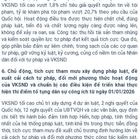
VKSND tối cao
vượt 1,8%
chỉ tiêu giải quyết nguồn tin về tội
phạm, tỷ lệ khám phá tội phạm vượt
20,7%
theo yêu cầu của
Quốc hội
.
Hoạt động điều tra được thực hiện chặt chẽ, đúng
pháp luật, tiến độ và chất lượng ngày càng được nâng lên,
không để xảy ra oan, sai. Công tác thu hồi tài sản tham nhũng
và kiểm soát quyền lực tư pháp đạt kết quả tích cực. Qua đó,
góp phần bảo đảm sự liêm chính, trong sạch của các cơ quan
tư pháp, giữ vững kỷ luật, kỷ cương, củng cố niềm tin của Nhân
dân đối với tư pháp và VKSND.
6. Chủ động, tích cực tham mưu xây dựng pháp luật, đề
xuất cải cách tư pháp, đổi mới phương thức hoạt động
của VKSND và chuẩn bị các điều kiện để triển khai thực
hiện thí điểm tố tụng dân sự công ích từ ngày 01/01/2026
VKSND tối cao chủ trì xây dựng 4 dự án luật, 2 nghị quyết của
Quốc hội, 12 nghị quyết của UBTVQH và các văn bản, quy định
chi tiết thi hành bảo đảm tính hợp Hiến, hợp pháp, tính thống
nhất của hệ thống pháp luật, tính khả thi trong thực tiễn; đồng
thời, tích cực tham mưu đề xuất chủ trương định hướng lớn về
cải cách tư pháp và đổi mới phương thức công tác kiểm sát,