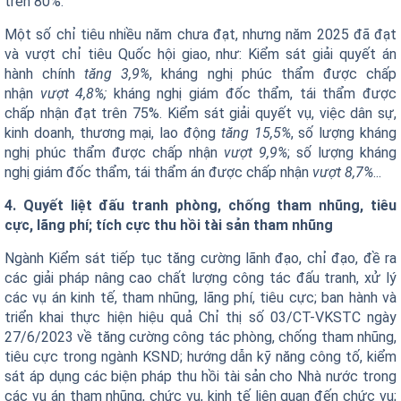
trên 80%.
Một số chỉ tiêu nhiều năm chưa đạt, nhưng năm 2025 đã đạt
và vượt chỉ tiêu Quốc hội giao, như: Kiểm sát giải quyết án
hành chính
tăng 3,9%
, kháng nghị phúc thẩm được chấp
nhận
vượt 4,8%;
kháng nghị giám đốc thẩm, tái thẩm được
chấp nhận đạt trên 75%. Kiểm sát giải quyết vụ, việc dân sự,
kinh doanh, thương mại, lao động
tăng 15,5%
, số lượng kháng
nghị phúc thẩm được chấp nhận
vượt 9,9%
; số lượng kháng
nghị giám đốc thẩm, tái thẩm án được chấp nhận
vượt 8,7%
...
4. Quyết liệt đấu tranh phòng, chống tham nhũng, tiêu
cực, lãng phí; tích cực thu hồi tài sản tham nhũng
Ngành Kiểm sát tiếp tục tăng cường lãnh đạo, chỉ đạo, đề ra
các giải pháp nâng cao chất lượng công tác đấu tranh, xử lý
các vụ án kinh tế, tham nhũng, lãng phí, tiêu cực; ban hành và
triển khai thực hiện hiệu quả Chỉ thị số 03/CT-VKSTC ngày
27/6/2023 về tăng cường công tác phòng, chống tham nhũng,
tiêu cực trong ngành KSND; hướng dẫn kỹ năng công tố, kiểm
sát áp dụng các biện pháp thu hồi tài sản cho Nhà nước trong
các vụ án tham nhũng, chức vụ, kinh tế liên quan đến chức vụ;