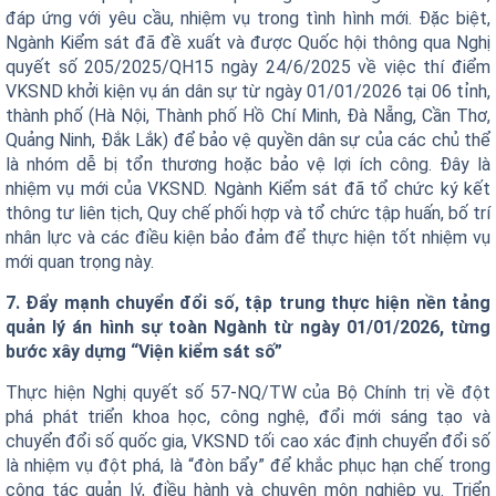
đáp ứng với yêu cầu, nhiệm vụ trong tình hình mới. Đặc biệt,
Ngành Kiểm sát đã đề xuất và được Quốc hội thông qua Nghị
quyết số 205/2025/QH15 ngày 24/6/2025 về việc thí điểm
VKSND khởi kiện vụ án dân sự từ ngày 01/01/2026 tại 06 tỉnh,
thành phố (Hà Nội, Thành phố Hồ Chí Minh, Đà Nẵng, Cần Thơ,
Quảng Ninh, Đắk Lắk) để bảo vệ quyền dân sự của các chủ thể
là nhóm dễ bị tổn thương hoặc bảo vệ lợi ích công. Đây là
nhiệm vụ mới của VKSND. Ngành Kiểm sát đã tổ chức ký kết
thông tư liên tịch, Quy chế phối hợp và tổ chức tập huấn, bố trí
nhân lực và các điều kiện bảo đảm để thực hiện tốt nhiệm vụ
mới quan trọng này.
7. Đẩy mạnh chuyển đổi số, tập trung thực hiện nền tảng
quản lý án hình sự toàn Ngành từ ngày 01/01/2026, từng
bước xây dựng “Viện kiểm sát số”
Thực hiện Nghị quyết số 57-NQ/TW của Bộ Chính trị về đột
phá phát triển khoa học, công nghệ, đổi mới sáng tạo và
chuyển đổi số quốc gia, VKSND tối cao xác định chuyển đổi số
là nhiệm vụ đột phá, là “đòn bẩy” để khắc phục hạn chế trong
công tác quản lý, điều hành và chuyên môn nghiệp vụ. Triển