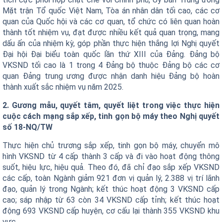
Mặt trận Tổ quốc Việt Nam, Tòa án nhân dân tối cao, các cơ
quan của Quốc hội và các cơ quan, tổ chức có liên quan hoàn
thành tốt nhiệm vụ, đạt được nhiều kết quả quan trọng, mang
dấu ấn của nhiệm kỳ, góp phần thực hiện thắng lợi Nghị quyết
Đại hội Đại biểu toàn quốc lần thứ XIII của Đảng. Đảng bộ
VKSND tối cao là 1 trong 4 Đảng bộ thuộc Đảng bộ các cơ
quan Đảng trung ương được nhận danh hiệu Đảng bộ hoàn
thành xuất sắc nhiệm vụ năm 2025.
2. Gương mẫu, quyết tâm, quyết liệt trong việc thực hiện
cuộc cách mạng sắp xếp, tinh gọn bộ máy theo Nghị quyết
số 18-NQ/TW
Thực hiện chủ trương sắp xếp, tinh gọn bộ máy, chuyển mô
hình VKSND từ 4 cấp thành 3 cấp và đi vào hoạt động thông
suốt, hiệu lực, hiệu quả. Theo đó, đã chỉ đạo sắp xếp VKSND
các cấp, toàn Ngành giảm 921 đơn vị quản lý, 2.388 vị trí lãnh
đạo, quản lý trong Ngành; kết thúc hoạt động 3 VKSND cấp
cao; sáp nhập từ 63 còn 34 VKSND cấp tỉnh; kết thúc hoạt
động 693 VKSND cấp huyện, cơ cấu lại thành 355 VKSND khu
vực.