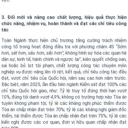
3. Đổi mới và nâng cao chất lượng, hiệu quả thực hiện
chức năng, nhiệm vụ, hoàn thành và đạt các chỉ tiêu công
tác
Toàn Ngành thực hiện chủ trương tăng cường trách nhiệm
công tố trong hoạt động điều tra với phương châm 4S
“Sớm
hơn, sát hơn, sâu hơn, sắc hơn”
, không hình sự hóa các quan hệ
dân sự, kinh tế, hành chính và ngược lại”, kiên quyết chống oan,
sai hoặc bỏ lọt tội phạm, chất lượng công tác chuyên môn
nghiệp vụ được nâng lên rõ rệt; kết quả, chỉ tiêu công tác đều
đạt, vượt chỉ tiêu của Quốc hội, năm sau cao hơn năm trước.
Đặc biệt, năm 2025, lần đầu tiên ngành Kiểm sát đạt 100% các
chỉ tiêu Quốc hội giao, như: Tỷ lệ truy tố đúng thời hạn
vượt
10%
, đúng tội danh
vượt 4,9%
; không có trường hợp nào Tòa án
tuyên không phạm tội; tỷ lệ các kháng nghị phúc thẩm được
Tòa án chấp nhận đạt trên 70%; tỷ lệ các kháng nghị giám đốc
thẩm, tái thẩm được Tòa án chấp nhận đạt trên 75%; tỷ lệ các
kiến nghị được các cơ quan, đơn vị hữu quan chấp nhận đạt