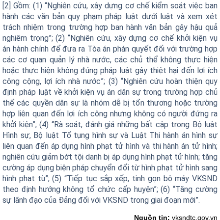
[2] Gồm: (1) “Nghiên cứu, xây dựng cơ chế kiểm soát việc ban
hành các văn bản quy phạm pháp luật dưới luật và xem xét
trách nhiệm trong trường hợp ban hành văn bản gây hậu quả
nghiêm trọng”; (2) “Nghiên cứu, xây dựng cơ chế khởi kiện vụ
án hành chính để đưa ra Tòa án phán quyết đối với trường hợp
các cơ quan quản lý nhà nước, các chủ thể không thực hiện
hoặc thực hiện không đúng pháp luật gây thiệt hại đến lợi ích
công cộng, lợi ích nhà nước”; (3) “Nghiên cứu hoàn thiện quy
định pháp luật về khởi kiện vụ án dân sự trong trường hợp chủ
thể các quyền dân sự là nhóm dễ bị tổn thương hoặc trường
hợp liên quan đến lợi ích công nhưng không có người đứng ra
khởi kiện”; (4) “Rà soát, đánh giá những bất cập trong Bộ luật
Hình sự, Bộ luật Tố tụng hình sự và Luật Thi hành án hình sự
liên quan đến áp dụng hình phạt tử hình và thi hành án tử hình;
nghiên cứu giảm bớt tội danh bị áp dụng hình phạt tử hình; tăng
cường áp dụng biện pháp chuyển đổi từ hình phạt tử hình sang
hình phạt tù”; (5) “Tiếp tục sắp xếp, tinh gọn bộ máy VKSND
theo định hướng không tổ chức cấp huyện”; (6) “Tăng cường
sự lãnh đạo của Đảng đối với VKSND trong giai đoạn mới”.
Nguồn tin:
vksndtc.gov.vn