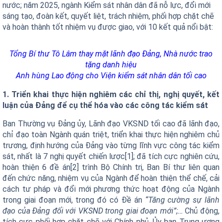
nước; năm 2025, ngành Kiểm sát nhân dân đã nỗ lực, đổi mới
sáng tạo, đoàn kết, quyết liệt, trách nhiệm, phối hợp chặt chẽ
và hoàn thành tốt nhiệm vụ được giao, với 10 kết quả nổi bật:
Tổng Bí thư Tô Lâm thay mặt lãnh đạo Đảng, Nhà nước trao
tặng danh hiệu
Anh hùng Lao động cho Viện kiểm sát nhân dân tối cao
1. Triển khai thực hiện nghiêm các chỉ thị, nghị quyết, kết
luận của Đảng để cụ thể hóa vào các công tác kiểm sát
Ban Thường vụ Đảng ủy, Lãnh đạo VKSND tối cao đã lãnh đạo,
chỉ đạo toàn Ngành quán triệt, triển khai thực hiện nghiêm chủ
trương, định hướng của Đảng vào từng lĩnh vực công tác kiểm
sát, nhất là 7 nghị quyết chiến lược[1]; đã tích cực nghiên cứu,
hoàn thiện 6 đề án[2] trình Bộ Chính trị, Ban Bí thư liên quan
đến chức năng, nhiệm vụ của Ngành để hoàn thiện thể chế, cải
cách tư pháp và đổi mới phương thức hoạt động của Ngành
trong giai đoạn mới, trong đó có Đề án
“Tăng cường sự lãnh
đạo của Đảng đối với VKSND trong giai đoạn mới”;…
Chủ động,
tích cực phối hợp chặt chẽ với Chính phủ, Ủy ban Trung ương