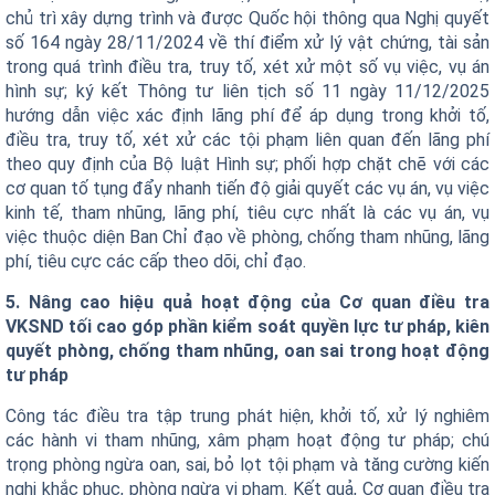
chủ trì xây dựng trình và được Quốc hội thông qua Nghị quyết
số 164 ngày 28/11/2024 về thí điểm xử lý vật chứng, tài sản
trong quá trình điều tra, truy tố, xét xử một số vụ việc, vụ án
hình sự; ký kết Thông tư liên tịch số 11 ngày 11/12/2025
hướng dẫn việc xác định lãng phí để áp dụng trong khởi tố,
điều tra, truy tố, xét xử các tội phạm liên quan đến lãng phí
theo quy định của Bộ luật Hình sự; phối hợp chặt chẽ với các
cơ quan tố tụng đẩy nhanh tiến độ giải quyết các vụ án, vụ việc
kinh tế, tham nhũng, lãng phí, tiêu cực nhất là các vụ án, vụ
việc thuộc diện Ban Chỉ đạo về phòng, chống tham nhũng, lãng
phí, tiêu cực các cấp theo dõi, chỉ đạo.
5. Nâng cao hiệu quả hoạt động của Cơ quan điều tra
VKSND tối cao góp phần kiểm soát quyền lực tư pháp, kiên
quyết phòng, chống tham nhũng, oan sai trong hoạt động
tư pháp
Công tác điều tra tập trung phát hiện, khởi tố, xử lý nghiêm
các hành vi tham nhũng, xâm phạm hoạt động tư pháp; chú
trọng phòng ngừa oan, sai, bỏ lọt tội phạm và tăng cường kiến
nghị khắc phục, phòng ngừa vi phạm. Kết quả, Cơ quan điều tra