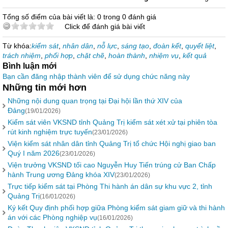
Tổng số điểm của bài viết là: 0 trong 0 đánh giá
Click để đánh giá bài viết
Từ khóa:
kiểm sát
,
nhân dân
,
nỗ lực
,
sáng tạo
,
đoàn kết
,
quyết liệt
,
trách nhiệm
,
phối hợp
,
chặt chẽ
,
hoàn thành
,
nhiệm vụ
,
kết quả
Bình luận mới
Bạn cần đăng nhập thành viên để sử dụng chức năng này
Những tin mới hơn
Những nội dung quan trọng tại Đại hội lần thứ XIV của
Đảng
(19/01/2026)
Kiểm sát viên VKSND tỉnh Quảng Trị kiểm sát xét xử tại phiên tòa
rút kinh nghiệm trực tuyến
(23/01/2026)
Viện kiểm sát nhân dân tỉnh Quảng Trị tổ chức Hội nghị giao ban
Quý I năm 2026
(23/01/2026)
Viện trưởng VKSND tối cao Nguyễn Huy Tiến trúng cử Ban Chấp
hành Trung ương Đảng khóa XIV
(23/01/2026)
Trực tiếp kiểm sát tại Phòng Thi hành án dân sự khu vực 2, tỉnh
Quảng Trị
(16/01/2026)
Ký kết Quy định phối hợp giữa Phòng kiểm sát giam giữ và thi hành
án với các Phòng nghiệp vụ
(16/01/2026)