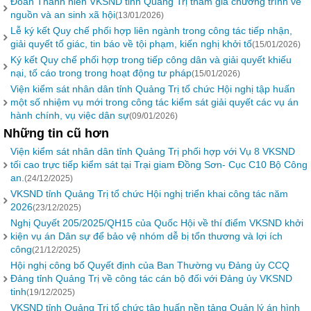
Đoàn Thanh niên VKSND tỉnh Quảng Trị tham gia chương trình về
nguồn và an sinh xã hội
(13/01/2026)
Lễ ký kết Quy chế phối hợp liên ngành trong công tác tiếp nhận,
giải quyết tố giác, tin báo về tội phạm, kiến nghị khởi tố
(15/01/2026)
Ký kết Quy chế phối hợp trong tiếp công dân và giải quyết khiếu
nại, tố cáo trong trong hoạt động tư pháp
(15/01/2026)
Viện kiểm sát nhân dân tỉnh Quảng Trị tổ chức Hội nghị tập huấn
một số nhiệm vụ mới trong công tác kiểm sát giải quyết các vụ án
hành chính, vụ việc dân sự
(09/01/2026)
Những tin cũ hơn
Viện kiểm sát nhân dân tỉnh Quảng Trị phối hợp với Vụ 8 VKSND
tối cao trực tiếp kiểm sát tại Trại giam Đồng Sơn- Cục C10 Bộ Công
an.
(24/12/2025)
VKSND tỉnh Quảng Trị tổ chức Hội nghị triển khai công tác năm
2026
(23/12/2025)
Nghị Quyết 205/2025/QH15 của Quốc Hội về thí điểm VKSND khởi
kiện vụ án Dân sự để bảo vệ nhóm dễ bị tổn thương và lợi ích
công
(21/12/2025)
Hội nghị công bố Quyết định của Ban Thường vụ Đảng ủy CCQ
Đảng tỉnh Quảng Trị về công tác cán bộ đối với Đảng ủy VKSND
tinh
(19/12/2025)
VKSND tỉnh Quảng Trị tổ chức tập huấn nền tảng Quản lý án hình