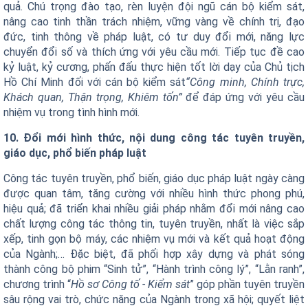
quả. Chú trọng đào tạo, rèn luyện đội ngũ cán bộ kiểm sát,
nâng cao tinh thần trách nhiệm, vững vàng về chính trị, đạo
đức, tinh thông về pháp luật, có tư duy đổi mới, năng lực
chuyển đổi số và thích ứng với yêu cầu mới. Tiếp tục đề cao
kỷ luật, kỷ cương, phấn đấu thực hiện tốt lời dạy của Chủ tịch
Hồ Chí Minh đối với cán bộ kiểm sát
“Công minh, Chính trực,
Khách quan, Thận trọng, Khiêm tốn”
để đáp ứng với yêu cầu
nhiệm vụ trong tình hình mới.
10. Đổi mới hình thức, nội dung công tác tuyên truyền,
giáo dục, phổ biến pháp luật
Công tác tuyên truyền, phổ biến, giáo dục pháp luật ngày càng
được quan tâm, tăng cường với nhiều hình thức phong phú,
hiệu quả; đã triển khai nhiều giải pháp nhằm đổi mới nâng cao
chất lượng công tác thông tin, tuyên truyền, nhất là việc sắp
xếp, tinh gọn bộ máy, các nhiệm vụ mới và kết quả hoạt động
của Ngành;… Đặc biệt, đã phối hợp xây dựng và phát sóng
thành công bộ phim “Sinh tử”, “Hành trình công lý”, “Lằn ranh”,
chương trình “
Hồ sơ Công tố - Kiểm sát
” góp phần tuyên truyền
sâu rộng vai trò, chức năng của Ngành trong xã hội; quyết liệt