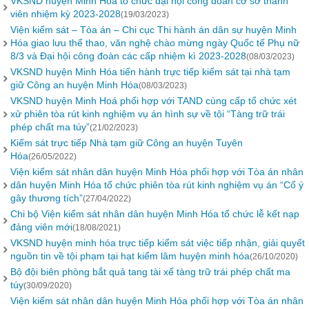
VKSND huyện Minh Hoá tổ chức đại hội công đoàn cơ sở thành
viên nhiệm kỳ 2023-2028
(19/03/2023)
Viện kiểm sát – Tòa án – Chi cục Thi hành án dân sự huyện Minh
Hóa giao lưu thể thao, văn nghệ chào mừng ngày Quốc tế Phụ nữ
8/3 và Đại hội công đoàn các cấp nhiệm kì 2023-2028
(08/03/2023)
VKSND huyện Minh Hóa tiến hành trực tiếp kiểm sát tại nhà tạm
giữ Công an huyện Minh Hóa
(08/03/2023)
VKSND huyện Minh Hoá phối hợp với TAND cùng cấp tổ chức xét
xử phiên tòa rút kinh nghiệm vụ án hình sự về tội “Tàng trữ trái
phép chất ma túy”
(21/02/2023)
Kiểm sát trực tiếp Nhà tạm giữ Công an huyện Tuyên
Hóa
(26/05/2022)
Viện kiểm sát nhân dân huyện Minh Hóa phối hợp với Tòa án nhân
dân huyện Minh Hóa tổ chức phiên tòa rút kinh nghiệm vụ án “Cố ý
gây thương tích”
(27/04/2022)
Chi bộ Viện kiểm sát nhân dân huyện Minh Hóa tổ chức lễ kết nạp
đảng viên mới
(18/08/2021)
VKSND huyện minh hóa trực tiếp kiểm sát việc tiếp nhận, giải quyết
nguồn tin về tội phạm tại hạt kiểm lâm huyện minh hóa
(26/10/2020)
Bộ đội biên phòng bắt quả tang tài xế tàng trữ trái phép chất ma
túy
(30/09/2020)
Viện kiểm sát nhân dân huyện Minh Hóa phối hợp với Tòa án nhân