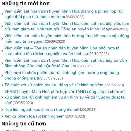
Những tin mới hơn
Viện kiểm sát nhân dân huyện Minh Hóa tham gia phiên họp rút
ngắn thời gian thử thách án treo
(28/08/2023)
Viện kiểm sát nhân dân huyện Minh Hóa kiểm sát trực tiếp việc tạm
giữ, tạm giam tại Nhà tạm giữ Công an huyện Minh Hóa
(05/09/2023)
Viện kiểm sát nhân huyện minh hóa hưởng ứng kế hoạch vận động
hiến máu tình nguyện
(26/09/2023)
Viện kiểm sát – Tòa án nhân dân huyện Minh Hóa phối hợp tổ
chức phiên tòa rút kinh nghiệm vụ án hình sự
(05/10/2023)
Viện kiểm sát nhân dân huyện Minh Hoá kiểm sát trực tiếp tại Đồn
Biên phòng Cửa khẩu Quốc tế Cha Lo
(28/08/2023)
Phối hợp tổ chức phiên tòa rút kinh nghiệm, hưởng ứng tháng
phòng chống ma túy
(03/07/2023)
Tổ chức xét xử phiên tòa lưu động và rút kinh nghiệm
(15/05/2023)
VKSND huyện Minh Hoá phối hợp với TAND cùng cấp tổ chức xét
xử phiên tòa rút kinh nghiệm vụ án hình sự về tội “Cưỡng đoạt tài
sản”
(30/05/2023)
Họp liên ngành xác định án trọng điểm
(04/06/2023)
Xét xử phiên toà rút kinh nghiệm
(23/04/2023)
Những tin cũ hơn