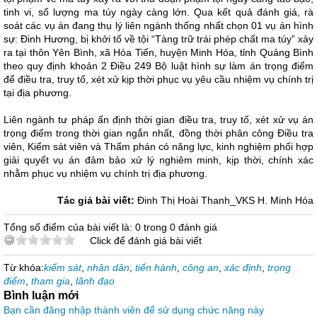
tinh vi, số lượng ma túy ngày càng lớn. Qua kết quả đánh giá, rà
soát các vụ án đang thụ lý liên ngành thống nhất chọn 01 vụ án hình
sự: Đinh Hương, bị khởi tố về tội “Tàng trữ trái phép chất ma túy” xảy
ra tại thôn Yên Bình, xã Hóa Tiến, huyện Minh Hóa, tỉnh Quảng Bình
theo quy định khoản 2 Điều 249 Bộ luật hình sự làm án trọng điểm
để điều tra, truy tố, xét xử kịp thời phục vụ yêu cầu nhiệm vụ chính trị
tại địa phương.
Liên ngành tư pháp ấn định thời gian điều tra, truy tố, xét xử vụ án
trọng điểm trong thời gian ngắn nhất, đồng thời phân công Điều tra
viên, Kiểm sát viên và Thẩm phán có năng lực, kinh nghiệm phối hợp
giải quyết vụ án đảm bảo xử lý nghiêm minh, kịp thời, chính xác
nhằm phục vụ nhiệm vụ chính trị địa phương.
Tác giả bài viết:
Đinh Thị Hoài Thanh_VKS H. Minh Hóa
Tổng số điểm của bài viết là: 0 trong 0 đánh giá
Click để đánh giá bài viết
Từ khóa:
kiểm sát
,
nhân dân
,
tiến hành
,
công an
,
xác định
,
trọng
điểm
,
tham gia
,
lãnh đạo
Bình luận mới
Bạn cần đăng nhập thành viên để sử dụng chức năng này