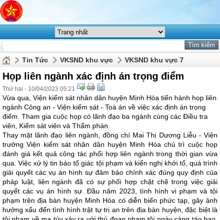
Tin Tức
VKSND khu vực
VKSND khu vực 7
Họp liên ngành xác định án trọng điểm
Thứ hai - 10/04/2023 05:21
Vừa qua, Viện kiểm sát nhân dân huyện Minh Hóa tiến hành họp liên
ngành Công an - Viện kiểm sát - Toà án về việc xác định án trọng
điểm. Tham gia cuộc họp có lãnh đạo ba ngành cùng các Điều tra
viên, Kiểm sát viên và Thẩm phán.
Thay mặt lãnh đạo liên ngành, đồng chí Mai Thị Dương Liễu - Viện
trưởng Viện kiểm sát nhân dân huyện Minh Hóa chủ trì cuộc họp
đánh giá kết quả công tác phối hợp liên ngành trong thời gian vừa
qua. Việc xử lý tin báo tố giác tội phạm và kiến nghị khởi tố, quá trình
giải quyết các vụ án hình sự đảm bảo chính xác đúng quy định của
pháp luật, liên ngành đã có sự phối hợp chặt chẽ trong việc giải
quyết các vụ án hình sự. Đầu năm 2023, tình hình vi phạm và tội
phạm trên địa bàn huyện Minh Hóa có diễn biến phức tạp, gây ảnh
hưởng xấu đến tình hình trật tự trị an trên địa bàn huyện, đặc biệt là
tội phạm về ma túy xảy ra với thủ đoạn phạm tội ngày càng táo bạo,