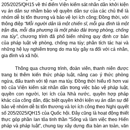
205/2025/QH15 về thí điểm Viện kiểm sát nhân dân khởi kiện
vụ án dân sự nhằm bảo vệ quyền dân sự của các chủ thể là
nhóm dễ bị tổn thương và bảo vệ lợi ích công; Đồng thời, với
thông điệp
“Mỗi người dân là một chiến sĩ, mỗi gia đình là một
trận địa, mỗi địa phương là một pháo đài trong phòng, chống
ma túy”
, chương trình đã phổ biến những quy định cơ bản
của pháp luật về phòng, chống ma túy; phân tích tác hại và
những hệ lụy nghiêm trọng do ma túy gây ra đối với cá nhân,
gia đình và xã hội.
Thông qua chương trình, đoàn viên, thanh niên được
trang bị thêm kiến thức pháp luật, nâng cao ý thức phòng
ngừa, đấu tranh với tệ nạn ma túy. Đồng thời hiểu rõ hơn vai
trò của Viện kiểm sát nhân dân trong việc bảo vệ pháp luật,
quyền con người, lợi ích của Nhà nước, quyền hợp pháp
khác của công dân, đặc biệt quyền khởi kiện vụ án dân sự để
bảo vệ nhóm dễ bị tổn thương và lợi ích công theo Nghị quyết
số 205/2025/QH15 của Quốc hội. Đây cũng là hoạt động thiết
thực góp phần lan tỏa tinh thần “Sống và làm việc theo Hiến
pháp và pháp luật”, chung tay xây dựng địa bàn an toàn, văn