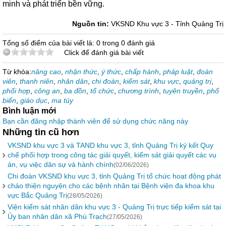
minh và phát triển bền vững.
Nguồn tin:
VKSND Khu vực 3 - Tỉnh Quảng Trị
Tổng số điểm của bài viết là: 0 trong 0 đánh giá
Click để đánh giá bài viết
Từ khóa:
nâng cao
,
nhận thức
,
ý thức
,
chấp hành
,
pháp luật
,
đoàn
viên
,
thanh niên
,
nhân dân
,
chi đoàn
,
kiểm sát
,
khu vực
,
quảng trị
,
phối hợp
,
công an
,
ba đồn
,
tổ chức
,
chương trình
,
tuyên truyền
,
phổ
biến
,
giáo dục
,
ma túy
Bình luận mới
Bạn cần đăng nhập thành viên để sử dụng chức năng này
Những tin cũ hơn
VKSND khu vực 3 và TAND khu vực 3, tỉnh Quảng Trị ký kết Quy
chế phối hợp trong công tác giải quyết, kiểm sát giải quyết các vụ
án, vụ việc dân sự và hành chính
(02/06/2026)
Chi đoàn VKSND khu vực 3, tỉnh Quảng Trị tổ chức hoạt động phát
cháo thiện nguyện cho các bệnh nhân tại Bệnh viện đa khoa khu
vực Bắc Quảng Trị
(28/05/2026)
Viện kiểm sát nhân dân khu vực 3 - Quảng Trị trực tiếp kiểm sát tại
Ủy ban nhân dân xã Phú Trạch
(27/05/2026)