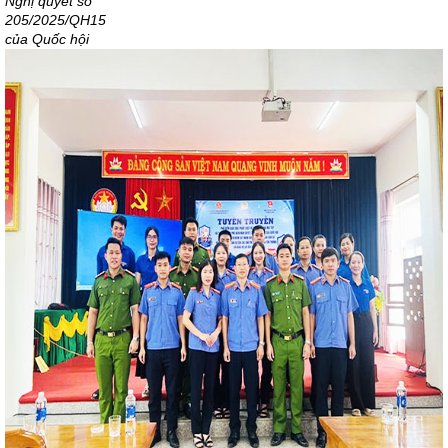
Nghị quyết số
205/2025/QH15
của Quốc hội