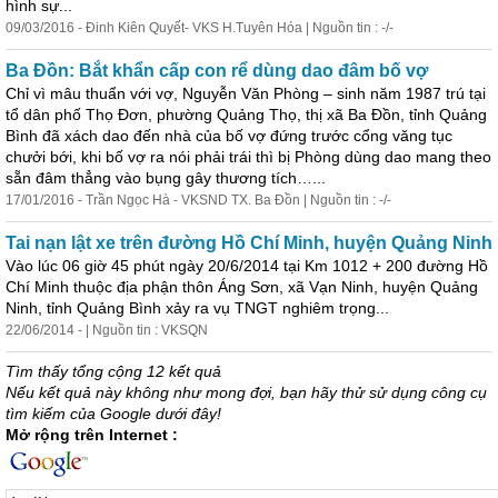
hình sự...
09/03/2016 - Đinh Kiên Quyết- VKS H.Tuyên Hóa | Nguồn tin : -/-
Ba Đồn: Bắt khẩn cấp con rể dùng dao đâm bố vợ
Chỉ vì mâu thuẩn với vợ, Nguyễn Văn Phòng – sinh năm 1987 trú tại
tổ dân phố Thọ Đơn, phường Quảng Thọ, thị xã Ba Đồn, tỉnh Quảng
Bình đã xách dao đến nhà của bố vợ đứng trước cổng văng tục
chưởi bới, khi bố vợ ra nói phải trái thì bị Phòng dùng dao mang theo
sẵn đâm thẳng vào bụng gây thương tích…...
17/01/2016 - Trần Ngọc Hà - VKSND TX. Ba Đồn | Nguồn tin : -/-
Tai nạn lật xe trên đường Hồ Chí Minh, huyện Quảng Ninh
Vào lúc 06 giờ 45 phút ngày 20/6/2014 tại Km 1012 + 200 đường Hồ
Chí Minh thuộc địa phận thôn Áng Sơn, xã Vạn Ninh, huyện Quảng
Ninh, tỉnh Quảng Bình xảy ra vụ TNGT nghiêm trọng...
22/06/2014 - | Nguồn tin : VKSQN
Tìm thấy tổng cộng 12 kết quả
Nếu kết quả này không như mong đợi, bạn hãy thử sử dụng công cụ
tìm kiếm của Google dưới đây!
Mở rộng trên Internet :