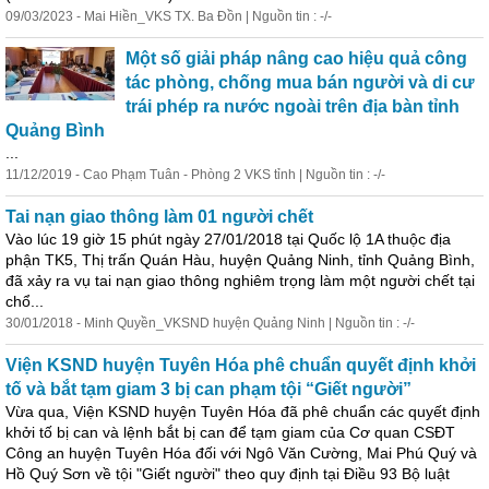
09/03/2023 - Mai Hiền_VKS TX. Ba Đồn | Nguồn tin : -/-
Một số giải pháp nâng cao hiệu quả công
tác phòng, chống mua bán người và di cư
trái phép ra nước ngoài trên địa bàn tỉnh
Quảng Bình
...
11/12/2019 - Cao Phạm Tuân - Phòng 2 VKS tỉnh | Nguồn tin : -/-
Tai nạn giao thông làm 01 người chết
Vào lúc 19 giờ 15 phút ngày 27/01/2018 tại Quốc lộ 1A thuộc địa
phận TK5, Thị trấn Quán Hàu, huyện Quảng Ninh, tỉnh Quảng Bình,
đã xảy ra vụ tai nạn giao thông nghiêm trọng làm một người chết tại
chổ...
30/01/2018 - Minh Quyền_VKSND huyện Quảng Ninh | Nguồn tin : -/-
Viện KSND huyện Tuyên Hóa phê chuẩn quyết định khởi
tố và bắt tạm giam 3 bị can phạm tội “Giết người”
Vừa qua, Viện KSND huyện Tuyên Hóa đã phê chuẩn các quyết định
khởi tố bị can và lệnh bắt bị can để tạm giam của Cơ quan CSĐT
Công an huyện Tuyên Hóa đối với Ngô Văn Cường, Mai Phú Quý và
Hồ Quý Sơn về tội "Giết người" theo quy định tại Điều 93 Bộ luật