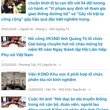
chuẩn khởi tố bị can đối với 04 đối tượng
có hành vi "Vi phạm quy định về tham gia
giao thông đường bộ" và "Gây rối trật tự
công cộng" gây hậu quả đặc biệt nghiêm trọng.
...
25/01/2026 - | Nguồn tin : Phòng 2 - VKS Quảng Trị
Nữ công VKSND tỉnh Quảng Trị tổ chức
Giải bóng chuyền hơi nữ chào mừng kỷ
niệm 95 năm Ngày thành lập Hội Liên hiệp
Phụ nữ Việt Nam
...
22/10/2025 - Phương Tuệ_P2 | Nguồn tin : -/-
Viện KSND Khu vực 6 phối hợp tổ chức
phiên tòa rút kinh nghiệm
...
11/08/2025 - Văn Thi - VKS KV6 | Nguồn tin : -/-
Cuộc thi ảnh “Nét đẹp
áo
dài
truyền thống
trong nữ cán bộ, đoàn viên, người lao
động ngành Kiểm sát nhân dân tỉnh Quảng