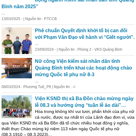
Bình năm 2025”
...
13/03/2025 - | Nguồn tin : P.TCCB
Phê chuẩn Quyết định khởi tố bị can đối
với Phạm Văn Đạo về hành vi “Giết người”.
...
23/09/2024 - | Nguồn tin : Phòng 2 - VKS Quảng Bình
Nữ công Viện kiểm sát nhân dân tỉnh
Quảng Bình triển khai các hoạt động chào
mừng Quốc tế phụ nữ 8-3
...
08/03/2024 - Phương Tuệ_P9 | Nguồn tin : -/-
Viện KSND thị xã Ba Đồn chào mừng ngày
lễ 08.3 và hưởng ứng “tuần lễ
áo
dài
”…
Hòa trong không khí vui tươi, phấn khởi của phụ nữ
cả nước, được sự nhất trí của Lãnh đạo đơn vị, vừa
qua Viện KSND thị xã Ba Đồn đã tổ chức nhiều hoạt động ý nghĩa,
thiết thực Chào mừng kỷ niệm 113 năm ngày Quốc tế phụ nữ
(08.3.1910 – 08.3.2023)...