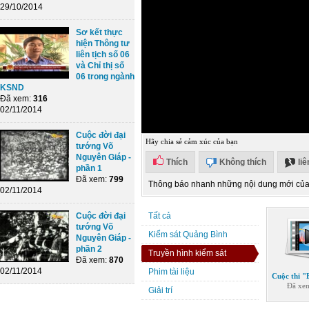
29/10/2014
Sơ kết thực
hiện Thông tư
liên tịch số 06
và Chỉ thị số
06 trong ngành
KSND
Đã xem:
316
02/11/2014
Cuộc đời đại
Hãy chia sẻ cảm xúc của bạn
tướng Võ
Nguyên Giáp -
Thích
Không thích
li
phần 1
Đã xem:
799
Thông báo nhanh những nội dung mới của 
02/11/2014
Cuộc đời đại
Tất cả
tướng Võ
Kiểm sát Quảng Bình
Nguyên Giáp -
phần 2
Truyền hình kiểm sát
Đã xem:
870
02/11/2014
Phim tài liệu
Cuộc thi "B
Đã x
Giải trí