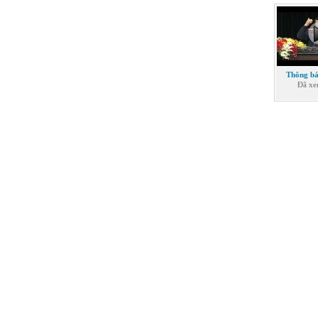
Thông bá
Đã x