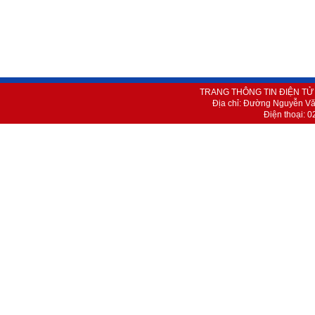
TRANG THÔNG TIN ĐIỆN T
Địa chỉ
:
Đường Nguyễn Vă
Điện thoại:
0