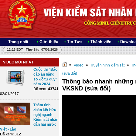
Trang nhất
•
Giới thiệu
•
Tin Tức
•
Thành viên
•
Downloa
12:16 EDT Thứ Sáu, 07/08/2026
VIDEO MỚI NHẤT
»
»
»
Video
Truyền hình kiểm sát
Th
Cuộc thi "Báo
(sửa đổi)
cáo án bằng
sơ đồ tư duy"
Thông báo nhanh những n
năm 2024
VKSND (sửa đổi)
Đã xem:
43741
02/01/2017
Thắm tình
đoàn kết hữu
nghị ngành
Kiểm sát nhân
dân hai nước
Việt - Lào
Đã xem:
312