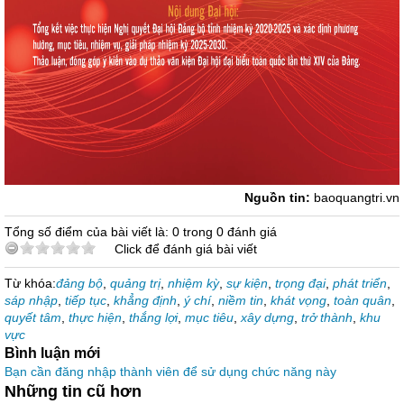
Nguồn tin:
baoquangtri.vn
Tổng số điểm của bài viết là: 0 trong 0 đánh giá
Click để đánh giá bài viết
Từ khóa:
đảng bộ
,
quảng trị
,
nhiệm kỳ
,
sự kiện
,
trọng đại
,
phát triển
,
sáp nhập
,
tiếp tục
,
khẳng định
,
ý chí
,
niềm tin
,
khát vọng
,
toàn quân
,
quyết tâm
,
thực hiện
,
thắng lợi
,
mục tiêu
,
xây dựng
,
trở thành
,
khu
vực
Bình luận mới
Bạn cần đăng nhập thành viên để sử dụng chức năng này
Những tin cũ hơn