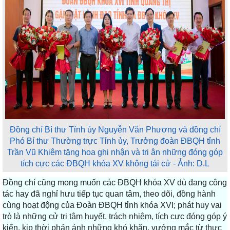
Đồng chí Bí thư Tỉnh ủy Nguyễn Văn Phương và đồng chí
Phó Bí thư Thường trực Tỉnh ủy, Trưởng đoàn ĐBQH tỉnh
Trần Vũ Khiêm tặng hoa ghi nhận và tri ân những đóng góp
tích cực các ĐBQH khóa XV không tái cử - Ảnh: D.L
Đồng chí cũng mong muốn các ĐBQH khóa XV dù đang công
tác hay đã nghỉ hưu tiếp tục quan tâm, theo dõi, đồng hành
cùng hoạt động của Đoàn ĐBQH tỉnh khóa XVI; phát huy vai
trò là những cử tri tâm huyết, trách nhiệm, tích cực đóng góp ý
kiến, kịp thời phản ánh những khó khăn, vướng mắc từ thực