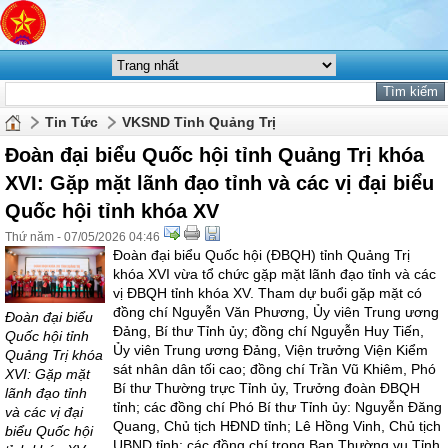
Tin Tức
VKSND Tỉnh Quảng Trị
Đoàn đại biểu Quốc hội tỉnh Quảng Trị khóa
XVI: Gặp mặt lãnh đạo tỉnh và các vị đại biểu
Quốc hội tỉnh khóa XV
Thứ năm - 07/05/2026 04:46
Đoàn đại biểu Quốc hội (ĐBQH) tỉnh Quảng Trị
khóa XVI vừa tổ chức gặp mặt lãnh đạo tỉnh và các
vị ĐBQH tỉnh khóa XV. Tham dự buổi gặp mặt có
đồng chí Nguyễn Văn Phương, Ủy viên Trung ương
Đoàn đại biểu
Đảng, Bí thư Tỉnh ủy; đồng chí Nguyễn Huy Tiến,
Quốc hội tỉnh
Ủy viên Trung ương Đảng, Viện trưởng Viện Kiểm
Quảng Trị khóa
sát nhân dân tối cao; đồng chí Trần Vũ Khiêm, Phó
XVI: Gặp mặt
Bí thư Thường trực Tỉnh ủy, Trưởng đoàn ĐBQH
lãnh đạo tỉnh
tỉnh; các đồng chí Phó Bí thư Tỉnh ủy: Nguyễn Đăng
và các vị đại
Quang, Chủ tịch HĐND tỉnh; Lê Hồng Vinh, Chủ tịch
biểu Quốc hội
UBND tỉnh; các đồng chí trong Ban Thường vụ Tỉnh