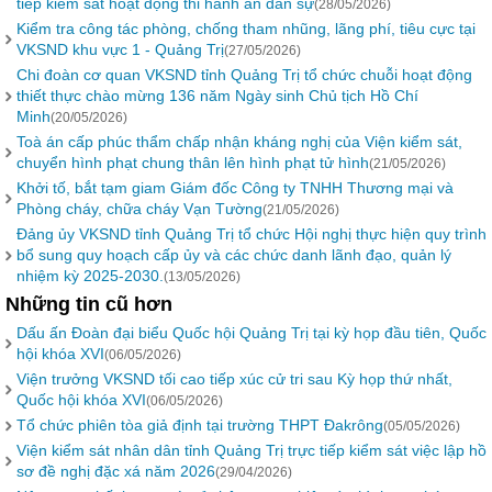
tiếp kiểm sát hoạt động thi hành án dân sự
(28/05/2026)
Kiểm tra công tác phòng, chống tham nhũng, lãng phí, tiêu cực tại
VKSND khu vực 1 - Quảng Trị
(27/05/2026)
Chi đoàn cơ quan VKSND tỉnh Quảng Trị tổ chức chuỗi hoạt động
thiết thực chào mừng 136 năm Ngày sinh Chủ tịch Hồ Chí
Minh
(20/05/2026)
Toà án cấp phúc thẩm chấp nhận kháng nghị của Viện kiểm sát,
chuyển hình phạt chung thân lên hình phạt tử hình
(21/05/2026)
Khởi tố, bắt tạm giam Giám đốc Công ty TNHH Thương mại và
Phòng cháy, chữa cháy Vạn Tường
(21/05/2026)
Đảng ủy VKSND tỉnh Quảng Trị tổ chức Hội nghị thực hiện quy trình
bổ sung quy hoạch cấp ủy và các chức danh lãnh đạo, quản lý
nhiệm kỳ 2025-2030.
(13/05/2026)
Những tin cũ hơn
Dấu ấn Đoàn đại biểu Quốc hội Quảng Trị tại kỳ họp đầu tiên, Quốc
hội khóa XVI
(06/05/2026)
Viện trưởng VKSND tối cao tiếp xúc cử tri sau Kỳ họp thứ nhất,
Quốc hội khóa XVI
(06/05/2026)
Tổ chức phiên tòa giả định tại trường THPT Đakrông
(05/05/2026)
Viện kiểm sát nhân dân tỉnh Quảng Trị trực tiếp kiểm sát việc lập hồ
sơ đề nghị đặc xá năm 2026
(29/04/2026)