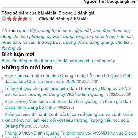
Nguồn tin:
baoquangtri.vn
Tổng số điểm của bài viết là: 5 trong 1 đánh giá
Click để đánh giá bài viết
Từ khóa:
quốc hội
,
quảng trị
,
tổ chức
,
gặp mặt
,
lãnh đạo
,
tham dự
,
đồng chí
,
văn phương
,
ủy viên
,
trung ương
,
bí thư
,
tỉnh ủy
,
kiểm sát
,
nhân dân
,
tối cao
,
thường trực
,
trưởng đoàn
,
đăng quang
,
chủ tịch
,
thường vụ
Bình luận mới
Bạn cần đăng nhập thành viên để sử dụng chức năng này
Những tin mới hơn
Viện kiểm sát nhân dân tỉnh Quảng Trị dự Lễ công bố Quyết định
đặc xá của Chủ tịch nước năm 2026.
(01/06/2026)
Lễ ký kết Quy chế phối hợp giữa Ban Thường vụ Đảng ủy UBND
tỉnh và ban thường vụ Đảng ủy VKSND tỉnh Quảng Trị
(02/06/2026)
Viện trưởng Viện kiểm sát nhân dân tỉnh Quảng Trị tham gia Ban
Chấp hành Đảng bộ tỉnh
(04/06/2026)
Kiểm sát việc thi hành Lệnh bắt bị can để tạm giam và Lệnh khám
xét chỗ ở, nơi làm việc đối với Hiệu trưởng Trường tiểu học số 2
Quảng Phúc
(05/06/2026)
Phòng 8 VKSND tỉnh Quảng Trị phối hợp với VKSND khu vực 5 trực