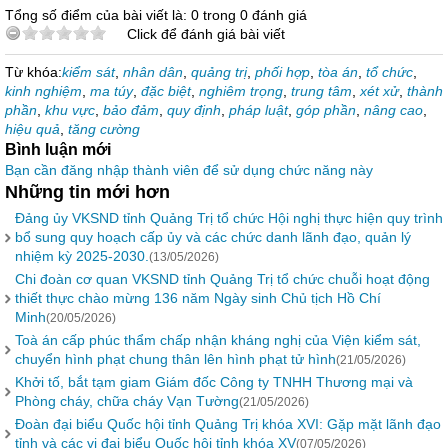
Tổng số điểm của bài viết là: 0 trong 0 đánh giá
Click để đánh giá bài viết
Từ khóa:
kiểm sát
,
nhân dân
,
quảng trị
,
phối hợp
,
tòa án
,
tổ chức
,
kinh nghiệm
,
ma túy
,
đặc biệt
,
nghiêm trọng
,
trung tâm
,
xét xử
,
thành
phần
,
khu vực
,
bảo đảm
,
quy định
,
pháp luật
,
góp phần
,
nâng cao
,
hiệu quả
,
tăng cường
Bình luận mới
Bạn cần đăng nhập thành viên để sử dụng chức năng này
Những tin mới hơn
Đảng ủy VKSND tỉnh Quảng Trị tổ chức Hội nghị thực hiện quy trình
bổ sung quy hoạch cấp ủy và các chức danh lãnh đạo, quản lý
nhiệm kỳ 2025-2030.
(13/05/2026)
Chi đoàn cơ quan VKSND tỉnh Quảng Trị tổ chức chuỗi hoạt động
thiết thực chào mừng 136 năm Ngày sinh Chủ tịch Hồ Chí
Minh
(20/05/2026)
Toà án cấp phúc thẩm chấp nhận kháng nghị của Viện kiểm sát,
chuyển hình phạt chung thân lên hình phạt tử hình
(21/05/2026)
Khởi tố, bắt tạm giam Giám đốc Công ty TNHH Thương mại và
Phòng cháy, chữa cháy Vạn Tường
(21/05/2026)
Đoàn đại biểu Quốc hội tỉnh Quảng Trị khóa XVI: Gặp mặt lãnh đạo
tỉnh và các vị đại biểu Quốc hội tỉnh khóa XV
(07/05/2026)