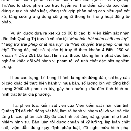
Trị.Việc tổ chức phiên tòa trực tuyến với hai điểm cầu đã bảo đảm
đúng quy định pháp luật, đồng thời góp phần nâng cao hiệu quả xét
xử, tăng cường ứng dụng công nghệ thông tin trong hoạt động tư
pháp.
Vụ án được đưa ra xét xử có 06 bị cáo, bị VIện kiểm sát nhân
dân tỉnh Quảng Trị truy tố về các tội "
Mua bán trái phép chất ma túy"
,
"
Tàng trữ trái phép chất ma túy"
và "
Vận chuyển trái phép chất ma
túy"
. Trong đó, một số bị cáo bị truy tố theo khoản 4 Điều 250 và
khoản 4 Điều 251 Bộ luật Hình sự, thuộc khung hình phạt đặc biệt
nghiêm khắc đối với hành vi phạm tội có tính chất đặc biệt nghiêm
trọng.
Theo cáo trạng, Lê Long Thành là người đứng đầu, chỉ huy các
bị cáo khác để thực hiện hành vi mua bán, số lượng lớn với tổng khối
lượng 3040,45 gam ma túy, gây ảnh hưởng xấu đến tình hình an
ninh trật tự tại địa phương.
Tại phiên tòa, Kiểm sát viên của Viện kiểm sát nhân dân tỉnh
Quảng Trị đã chủ động xét hỏi, làm rõ hành vi phạm tội và vai trò của
từng bị cáo; phân tích đầy đủ các tình tiết tăng nặng, giảm nhẹ trách
nhiệm hình sự. Bản luận tội được chuẩn bị kỹ lưỡng, lập luận chặt
chẽ, viện dẫn đúng quy định pháp luật, đề nghị mức hình phạt