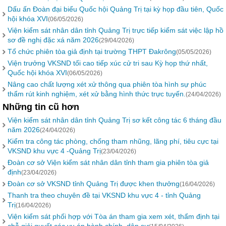
Dấu ấn Đoàn đại biểu Quốc hội Quảng Trị tại kỳ họp đầu tiên, Quốc
hội khóa XVI
(06/05/2026)
Viện kiểm sát nhân dân tỉnh Quảng Trị trực tiếp kiểm sát việc lập hồ
sơ đề nghị đặc xá năm 2026
(29/04/2026)
Tổ chức phiên tòa giả định tại trường THPT Đakrông
(05/05/2026)
Viện trưởng VKSND tối cao tiếp xúc cử tri sau Kỳ họp thứ nhất,
Quốc hội khóa XVI
(06/05/2026)
Nâng cao chất lượng xét xử thông qua phiên tòa hình sự phúc
thẩm rút kinh nghiệm, xét xử bằng hình thức trực tuyến.
(24/04/2026)
Những tin cũ hơn
Viện kiểm sát nhân dân tỉnh Quảng Trị sơ kết công tác 6 tháng đầu
năm 2026
(24/04/2026)
Kiểm tra công tác phòng, chống tham nhũng, lãng phí, tiêu cực tại
VKSND khu vực 4 -Quảng Trị
(23/04/2026)
Đoàn cơ sở Viện kiểm sát nhân dân tỉnh tham gia phiên tòa giả
định
(23/04/2026)
Đoàn cơ sở VKSND tỉnh Quảng Trị được khen thưởng
(16/04/2026)
Thanh tra theo chuyên đề tại VKSND khu vực 4 - tỉnh Quảng
Trị
(16/04/2026)
Viện kiểm sát phối hợp với Tòa án tham gia xem xét, thẩm định tại