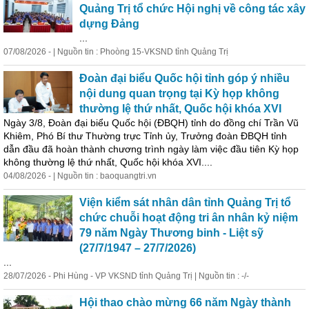
Quảng Trị tổ chức Hội nghị về công tác xây
dựng Đảng
...
07/08/2026 - | Nguồn tin : Phoòng 15-VKSND tỉnh Quảng Trị
Đoàn đại biểu Quốc hội tỉnh góp ý nhiều
nội dung quan trọng tại Kỳ họp không
thường lệ thứ nhất, Quốc hội khóa XVI
Ngày 3/8, Đoàn đại biểu Quốc hội (ĐBQH) tỉnh do
đồng
chí
Trần Vũ
Khiêm, Phó Bí thư Thường trực Tỉnh ủy, Trưởng đoàn ĐBQH tỉnh
dẫn đầu đã hoàn thành chương trình ngày làm việc đầu tiên Kỳ họp
không thường lệ thứ nhất, Quốc hội khóa XVI....
04/08/2026 - | Nguồn tin : baoquangtri.vn
Viện kiểm sát nhân dân tỉnh Quảng Trị tổ
chức chuỗi hoạt động tri ân nhân kỷ niệm
79 năm Ngày Thương binh - Liệt sỹ
(27/7/1947 – 27/7/2026)
...
28/07/2026 - Phi Hùng - VP VKSND tỉnh Quảng Trị | Nguồn tin : -/-
Hội thao chào mừng 66 năm Ngày thành