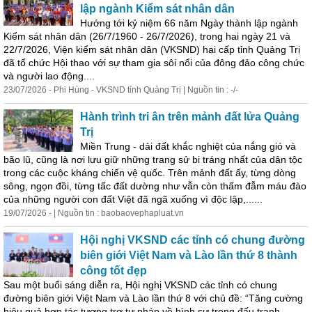
lập ngành Kiểm sát nhân dân
Hướng tới kỷ niệm 66 năm Ngày thành lập ngành
Kiểm sát nhân dân (26/7/1960 - 26/7/2026), trong hai ngày 21 và
22/7/2026, Viện kiểm sát nhân dân (VKSND) hai cấp tỉnh Quảng Trị
đã tổ chức Hội thao với sự tham gia sôi nổi của đông đảo công chức
và người lao động....
23/07/2026 - Phi Hùng - VKSND tỉnh Quảng Trị | Nguồn tin : -/-
Hành trình tri ân trên mảnh đất lửa Quảng
Trị
Miền Trung - dải đất khắc nghiệt của nắng gió và
bão lũ, cũng là nơi lưu giữ những trang sử bi tráng nhất của dân tộc
trong các cuộc kháng chiến vệ quốc. Trên mảnh đất ấy, từng dòng
sông, ngọn đồi, từng tấc đất dường như vẫn còn thấm đẫm máu đào
của những người con đất Việt đã ngã xuống vì độc lập,......
19/07/2026 - | Nguồn tin : baobaovephapluat.vn
Hội nghị VKSND các tỉnh có chung đường
biên giới Việt Nam và Lào lần thứ 8 thành
công tốt đẹp
Sau một buổi sáng diễn ra, Hội nghị VKSND các tỉnh có chung
đường biên giới Việt Nam và Lào lần thứ 8 với chủ đề: “Tăng cường
hiệu quả hợp tác tương trợ tư pháp về hình sự trong đấu tranh