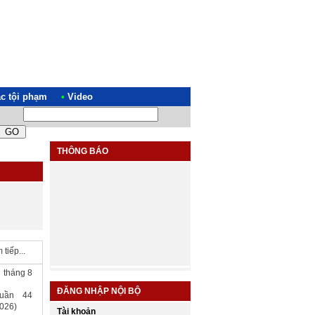
ác tội phạm
•
Video
 MỪNG TRUY CẬP TRANG THÔNG TIN ĐIỆN TỬ VIỆN KIỂM SÁT NHÂN DÂN T
THÔNG BÁO
tiếp...
ụ tháng 8
Tiếp nhận hồ sơ đăng ký dự
sơ tuyển vào Trường Đại học Kiểm
ĐĂNG NHẬP NỘI BỘ
tuần 44
sát năm 2026
2026)
Tài khoản