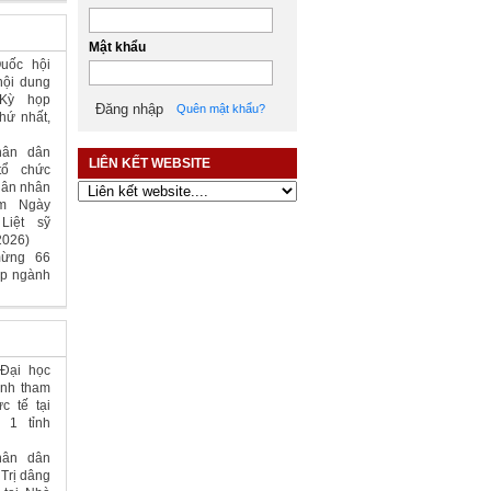
Kế hoạch sơ tuyển vào
trường Đại học kiểm sát năm 2026
Mật khẩu
Thông báo về việc tuyển
dụng công chức nghiệp vụ kiểm
sát ngành Kiểm sát nhân dân năm
2025
Quên mật khẩu?
uốc hội
nội dung
 Kỳ họp
LIÊN KẾT WEBSITE
hứ nhất,
hân dân
tổ chức
i ân nhân
m Ngày
Liệt sỹ
2026)
mừng 66
ập ngành
 Đại học
inh tham
c tế tại
 1 tỉnh