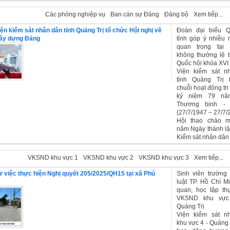
nh Quảng Trị
Các phòng nghiệp vụ
Ban cán sự Đảng
Đảng bộ
Xem tiếp...
ện kiểm sát nhân dân tỉnh Quảng Trị tổ chức Hội nghị về
Đoàn đại biểu Q
xây dựng Đảng
tỉnh góp ý nhiều 
quan trọng tại
không thường lệ t
Quốc hội khóa XVI
Viện kiểm sát n
tỉnh Quảng Trị 
chuỗi hoạt động tr
kỷ niệm 79 nă
Thương binh - 
(27/7/1947 – 27/7/
Hội thao chào 
năm Ngày thành l
Kiểm sát nhân dân
hu vực
VKSND khu vực 1
VKSND khu vực 2
VKSND khu vực 3
Xem tiếp...
ừ việc thực hiện Nghị quyết 205/2025/QH15 tại xã Phú
Sinh viên trường
luật TP. Hồ Chí M
quan, học tập thự
VKSND khu vực