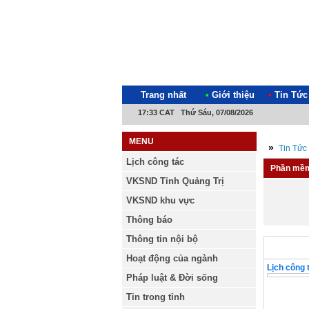
Trang nhất
•
Giới thiệu
•
Tin Tức
17:33 CAT Thứ Sáu, 07/08/2026
MENU
»
Tin Tức
Lịch công tác
Phần mềm
VKSND Tỉnh Quảng Trị
VKSND khu vực
Thông báo
Thông tin nội bộ
Lịch công
Hoạt động của ngành
Lịch công 
Pháp luật & Đời sống
Tin trong tỉnh