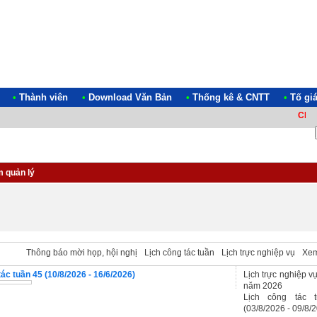
•
Thành viên
•
Download Văn Bản
•
Thống kê & CNTT
•
Tố gi
CHÀO
 quản lý
 tác
Thông báo mời họp, hội nghị
Lịch công tác tuần
Lịch trực nghiệp vụ
Xem 
tác tuần 45 (10/8/2026 - 16/6/2026)
Lịch trực nghiệp v
năm 2026
Lịch công tác 
(03/8/2026 - 09/8/