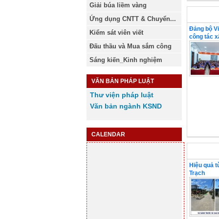
Giải búa liềm vàng
Ứng dụng CNTT & Chuyển...
Kiểm sát viên viết
VKSND Tỉ
Đấu thầu và Mua sắm công
Đảng bộ Vi
Sáng kiến_Kinh nghiệm
công tác 
VĂN BẢN PHÁP LUẬT
Thư viện pháp luật
Văn bản ngành KSND
CALENDAR
VKSND k
Hiệu quả t
Trạch